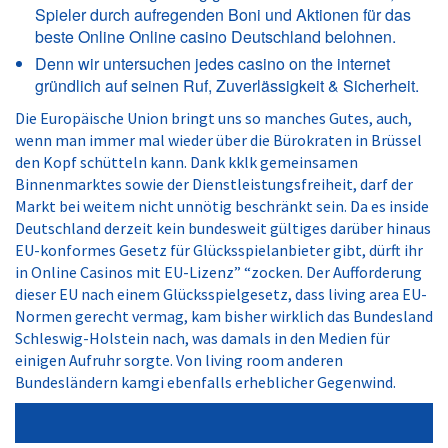
Spieler durch aufregenden Boni und Aktionen für das
beste Online Online casino Deutschland belohnen.
Denn wir untersuchen jedes casino on the internet
gründlich auf seinen Ruf, Zuverlässigkeit & Sicherheit.
Die Europäische Union bringt uns so manches Gutes, auch,
wenn man immer mal wieder über die Bürokraten in Brüssel
den Kopf schütteln kann. Dank kklk gemeinsamen
Binnenmarktes sowie der Dienstleistungsfreiheit, darf der
Markt bei weitem nicht unnötig beschränkt sein. Da es inside
Deutschland derzeit kein bundesweit gültiges darüber hinaus
EU-konformes Gesetz für Glücksspielanbieter gibt, dürft ihr
in Online Casinos mit EU-Lizenz” “zocken. Der Aufforderung
dieser EU nach einem Glücksspielgesetz, dass living area EU-
Normen gerecht vermag, kam bisher wirklich das Bundesland
Schleswig-Holstein nach, was damals in den Medien für
einigen Aufruhr sorgte. Von living room anderen
Bundesländern kamgi ebenfalls erheblicher Gegenwind.