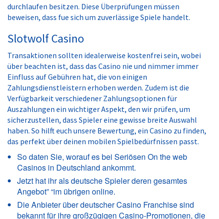
durchlaufen besitzen. Diese Überprüfungen müssen
beweisen, dass fue sich um zuverlässige Spiele handelt.
Slotwolf Casino
Transaktionen sollten idealerweise kostenfrei sein, wobei
über beachten ist, dass das Casino nie und nimmer immer
Einfluss auf Gebühren hat, die von einigen
Zahlungsdienstleistern erhoben werden. Zudem ist die
Verfügbarkeit verschiedener Zahlungsoptionen für
Auszahlungen ein wichtiger Aspekt, den wir prüfen, um
sicherzustellen, dass Spieler eine gewisse breite Auswahl
haben. So hilft euch unsere Bewertung, ein Casino zu finden,
das perfekt über deinen mobilen Spielbedürfnissen passt.
So daten Sie, worauf es bei Seriösen On the web
Casinos in Deutschland ankommt.
Jetzt hat ihr als deutsche Spieler deren gesamtes
Angebot” “im übrigen online.
Die Anbieter über deutscher Casino Franchise sind
bekannt für ihre großzügigen Casino-Promotionen, die