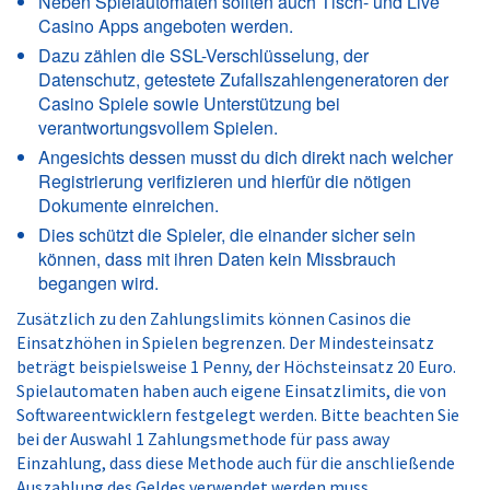
Neben Spielautomaten sollten auch Tisch- und Live
Casino Apps angeboten werden.
Dazu zählen die SSL-Verschlüsselung, der
Datenschutz, getestete Zufallszahlengeneratoren der
Casino Spiele sowie Unterstützung bei
verantwortungsvollem Spielen.
Angesichts dessen musst du dich direkt nach welcher
Registrierung verifizieren und hierfür die nötigen
Dokumente einreichen.
Dies schützt die Spieler, die einander sicher sein
können, dass mit ihren Daten kein Missbrauch
begangen wird.
Zusätzlich zu den Zahlungslimits können Casinos die
Einsatzhöhen in Spielen begrenzen. Der Mindesteinsatz
beträgt beispielsweise 1 Penny, der Höchsteinsatz 20 Euro.
Spielautomaten haben auch eigene Einsatzlimits, die von
Softwareentwicklern festgelegt werden. Bitte beachten Sie
bei der Auswahl 1 Zahlungsmethode für pass away
Einzahlung, dass diese Methode auch für die anschließende
Auszahlung des Geldes verwendet werden muss.