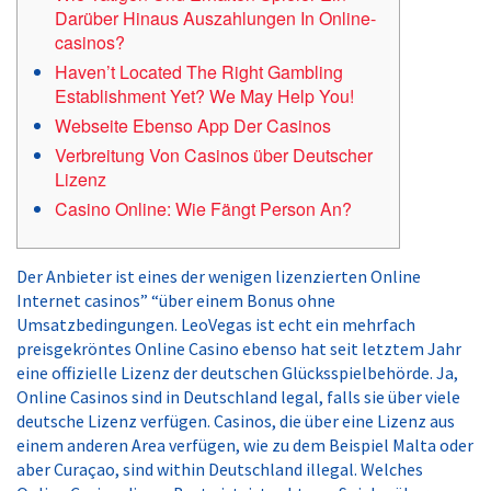
Darüber Hinaus Auszahlungen In Online-
casinos?
Haven’t Located The Right Gambling
Establishment Yet? We May Help You!
Webseite Ebenso App Der Casinos
Verbreitung Von Casinos über Deutscher
Lizenz
Casino Online: Wie Fängt Person An?
Der Anbieter ist eines der wenigen lizenzierten Online
Internet casinos” “über einem Bonus ohne
Umsatzbedingungen. LeoVegas ist echt ein mehrfach
preisgekröntes Online Casino ebenso hat seit letztem Jahr
eine offizielle Lizenz der deutschen Glücksspielbehörde. Ja,
Online Casinos sind in Deutschland legal, falls sie über viele
deutsche Lizenz verfügen. Casinos, die über eine Lizenz aus
einem anderen Area verfügen, wie zu dem Beispiel Malta oder
aber Curaçao, sind within Deutschland illegal. Welches