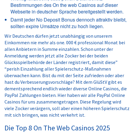
Bestimmungen des On the web Casinos auf dieser
Webseite in deutscher Sprache bereitgestellt werden.
Damit jeder No Deposit Bonus dennoch attraktiv bleibt,
sollten expire Umsätze nicht zu hoch liegen.
Wir Deutschen dürfen jetzt unabhängig von unserem
Einkommen nie mehr als one. 000 € professional Monat bei
allen Anbietern in Summe einzahlen. Schon unter der
Anmeldung werden jetzt alle Zocker bei der beiden
Glücksspielbehörde der Länder registriert, damit diese”
“perish Einzahlung aller Spielerschutz-Maßnahmen
überwachen kann. Bist du mit der Seite zufrieden oder aber
hast du Verbesserungsvorschläge? Mit dem GlüStV gibt es
dementsprechend endlich wieder diverse Online Casinos, die
PayPal Zahlungen bieten. Hier haben wir alle PayPal Online
Casinos für uns zusammengetragen. Diese Regelung wird
viele Zocker verärgern, soll aber einen höheren Spielerschutz
mit sich bringen, was nicht verkehrt ist.
Die Top 8 On The Web Casinos 2025