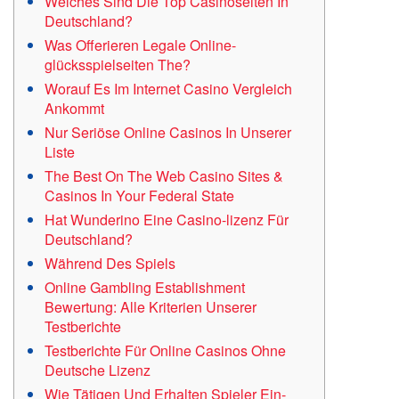
Welches Sind Die Top Casinoseiten In
Deutschland?
Was Offerieren Legale Online-
glücksspielseiten The?
Worauf Es Im Internet Casino Vergleich
Ankommt
Nur Seriöse Online Casinos In Unserer
Liste
The Best On The Web Casino Sites &
Casinos In Your Federal State
Hat Wunderino Eine Casino-lizenz Für
Deutschland?
Während Des Spiels
Online Gambling Establishment
Bewertung: Alle Kriterien Unserer
Testberichte
Testberichte Für Online Casinos Ohne
Deutsche Lizenz
Wie Tätigen Und Erhalten Spieler Ein-