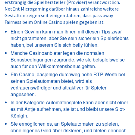
erstrangig die Spielhersteller (Provider) verantwortlich.
NetEnt Microgaming darüber hinaus zahlreiche weitere
Gestalten zeigen seit einigen Jahren, dass pass away
Fairness beim Online Casino spielen gegeben ist.
Einen Gewinn kann man Ihnen mit diesen Tips zwar
nicht garantieren, aber Sie sein sicher ein Spielerlebnis
haben, bei unserem Sie sich belly fühlen.
Manche Casinoanbieter legen die normalen
Bonusbedingungen zugrunde, wie sie beispielsweise
auch für den Willkommensbonus gelten.
Ein Casino, dasjenige durchweg hohe RTP-Werte bei
seinen Spielautomaten bietet, wird als
vertrauenswürdiger und attraktiver für Spieler
angesehen.
In der Kategorie Automatenspiele kann aber nicht einer
es mit Antje aufnehmen, sie ist und bleibt unsere Slot-
Königin.
Sie ermöglichen es, an Spielautomaten zu spielen,
ohne eigenes Geld über riskieren, und bieten dennoch