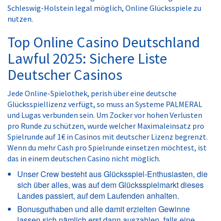
Schleswig-Holstein legal möglich, Online Glücksspiele zu
nutzen.
Top Online Casino Deutschland
Lawful 2025: Sichere Liste
Deutscher Casinos
Jede Online-Spielothek, perish über eine deutsche
Glücksspiellizenz verfügt, so muss an Systeme PALMERAL
und Lugas verbunden sein. Um Zocker vor hohen Verlusten
pro Runde zu schützen, wurde welcher Maximaleinsatz pro
Spielrunde auf 1€ in Casinos mit deutscher Lizenz begrenzt.
Wenn du mehr Cash pro Spielrunde einsetzen möchtest, ist
das in einem deutschen Casino nicht möglich.
Unser Crew besteht aus Glücksspiel-Enthusiasten, die
sich über alles, was auf dem Glücksspielmarkt dieses
Landes passiert, auf dem Laufenden anhalten.
Bonusguthaben und alle damit erzielten Gewinne
lassen sich nämlich erst dann auszahlen, falls eine