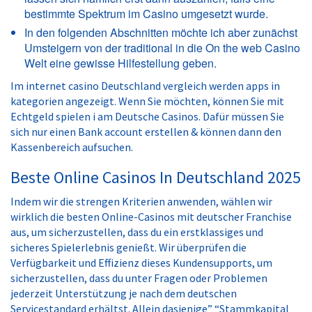
bestimmte Spektrum im Casino umgesetzt wurde.
In den folgenden Abschnitten möchte ich aber zunächst
Umsteigern von der traditional in die On the web Casino
Welt eine gewisse Hilfestellung geben.
Im internet casino Deutschland vergleich werden apps in
kategorien angezeigt. Wenn Sie möchten, können Sie mit
Echtgeld spielen i am Deutsche Casinos. Dafür müssen Sie
sich nur einen Bank account erstellen & können dann den
Kassenbereich aufsuchen.
Beste Online Casinos In Deutschland 2025
Indem wir die strengen Kriterien anwenden, wählen wir
wirklich die besten Online-Casinos mit deutscher Franchise
aus, um sicherzustellen, dass du ein erstklassiges und
sicheres Spielerlebnis genießt. Wir überprüfen die
Verfügbarkeit und Effizienz dieses Kundensupports, um
sicherzustellen, dass du unter Fragen oder Problemen
jederzeit Unterstützung je nach dem deutschen
Servicestandard erhältst. Allein dasjenige” “Stammkapital