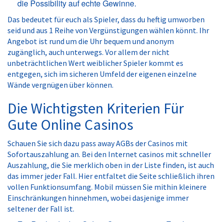
die Possibility auf echte Gewinne.
Das bedeutet für euch als Spieler, dass du heftig umworben
seid und aus 1 Reihe von Vergünstigungen wählen könnt. Ihr
Angebot ist rund um die Uhr bequem und anonym
zugänglich, auch unterwegs. Vor allem der nicht
unbeträchtlichen Wert weiblicher Spieler kommt es
entgegen, sich im sicheren Umfeld der eigenen einzelne
Wände vergnügen über können.
Die Wichtigsten Kriterien Für
Gute Online Casinos
Schauen Sie sich dazu pass away AGBs der Casinos mit
Sofortauszahlung an. Bei den Internet casinos mit schneller
Auszahlung, die Sie merklich oben in der Liste finden, ist auch
das immer jeder Fall. Hier entfaltet die Seite schließlich ihren
vollen Funktionsumfang. Mobil müssen Sie mithin kleinere
Einschränkungen hinnehmen, wobei dasjenige immer
seltener der Fall ist.