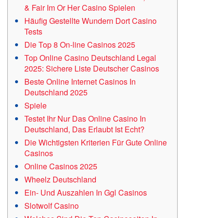
& Fair Im Or Her Casino Spielen
Häufig Gestellte Wundern Dort Casino
Tests
Die Top 8 On-line Casinos 2025
Top Online Casino Deutschland Legal
2025: Sichere Liste Deutscher Casinos
Beste Online Internet Casinos In
Deutschland 2025
Spiele
Testet Ihr Nur Das Online Casino In
Deutschland, Das Erlaubt Ist Echt?
Die Wichtigsten Kriterien Für Gute Online
Casinos
Online Casinos 2025
Wheelz Deutschland
Ein- Und Auszahlen In Ggl Casinos
Slotwolf Casino