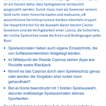
ist ein Garant dafür, dass Spielgewinne verlässlich
ausgezahlt werden. Somit muss man als Gewinner seinem
Geld nicht mehr hinterherlaufen und mühsame, oft
aussichtslose Gerichtsprozesse bleiben ebenfalls erspart.
Die Hauptkriterien für die Auswahl dieser besten Casino
Sexseiten sind die Verfügbarkeit einer Lizenz, die Sicherheit,
der online Spielothek sowie die Arten und Bedingungen jeder
Boni.
Spielautomaten haben auch eigene Einsatzlimits, die
von Softwareentwicklern festgelegt werden.
Im Mittelpunkt der Reside Casinos stehen Apps wie
Roulette sowie Blackjack.
Nimmt es das Casinos durch dem Spielerschutz genau
oder werden die Vorgaben eher locker room
gehandhabt?
Bet-at-Home beeindruckt mit 1 breiten Spielauswahl,
darunter erstklassige Spielautomaten ebenso
Sportwetten.