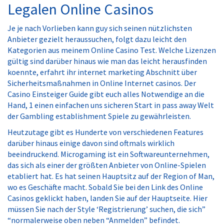
Legalen Online Casinos
Je je nach Vorlieben kann guy sich seinen nützlichsten
Anbieter gezielt heraussuchen, folgt dazu leicht den
Kategorien aus meinem Online Casino Test. Welche Lizenzen
gültig sind darüber hinaus wie man das leicht herausfinden
koennte, erfahrt ihr internet marketing Abschnitt über
Sicherheitsmaßnahmen in Online Internet casinos. Der
Casino Einsteiger Guide gibt euch alles Notwendige an die
Hand, 1 einen einfachen uns sicheren Start in pass away Welt
der Gambling establishment Spiele zu gewährleisten.
Heutzutage gibt es Hunderte von verschiedenen Features
darüber hinaus einige davon sind oftmals wirklich
beeindruckend. Microgaming ist ein Softwareunternehmen,
das sich als einer der größten Anbieter von Online-Spielen
etabliert hat. Es hat seinen Hauptsitz auf der Region of Man,
wo es Geschäfte macht. Sobald Sie bei den Link des Online
Casinos geklickt haben, landen Sie auf der Hauptseite. Hier
müssen Sie nach der Style ‘Registrierung’ suchen, die sich”
“normalerweise oben neben “Anmelden” befindet.