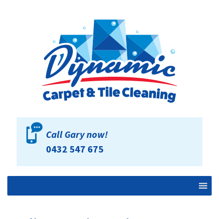
Call Gary now!
0432 547 675