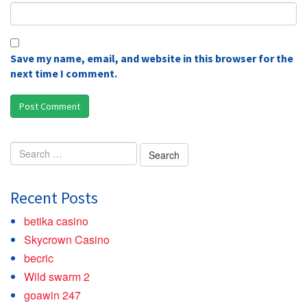
Save my name, email, and website in this browser for the
next time I comment.
Search
for:
Recent Posts
betika casino
Skycrown Casino
becric
Wild swarm 2
goawin 247