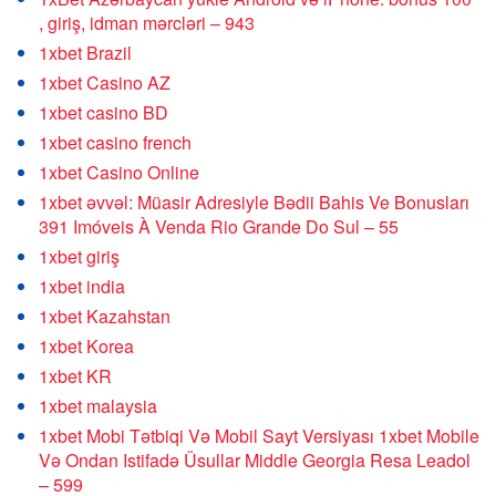
, giriş, idman mərcləri – 943
1xbet Brazil
1xbet Casino AZ
1xbet casino BD
1xbet casino french
1xbet Casino Online
1xbet əvvəl: Müasir Adresiyle Bədii Bahis Ve Bonusları
391 Imóveis À Venda Rio Grande Do Sul – 55
1xbet giriş
1xbet india
1xbet Kazahstan
1xbet Korea
1xbet KR
1xbet malaysia
1xbet Mobi Tətbiqi Və Mobil Sayt Versiyası 1xbet Mobile
Və Ondan Istifadə Üsullar Middle Georgia Resa Leadol
– 599