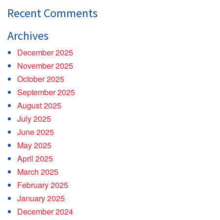
Recent Comments
Archives
December 2025
November 2025
October 2025
September 2025
August 2025
July 2025
June 2025
May 2025
April 2025
March 2025
February 2025
January 2025
December 2024