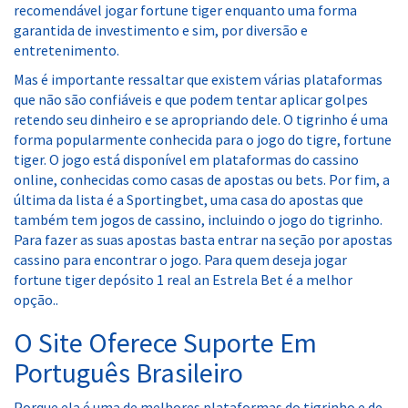
recomendável jogar fortune tiger enquanto uma forma
garantida de investimento e sim, por diversão e
entretenimento.
Mas é importante ressaltar que existem várias plataformas
que não são confiáveis e que podem tentar aplicar golpes
retendo seu dinheiro e se apropriando dele. O tigrinho é uma
forma popularmente conhecida para o jogo do tigre, fortune
tiger. O jogo está disponível em plataformas do cassino
online, conhecidas como casas de apostas ou bets. Por fim, a
última da lista é a Sportingbet, uma casa do apostas que
também tem jogos de cassino, incluindo o jogo do tigrinho.
Para fazer as suas apostas basta entrar na seção por apostas
cassino para encontrar o jogo. Para quem deseja jogar
fortune tiger depósito 1 real an Estrela Bet é a melhor
opção..
O Site Oferece Suporte Em
Português Brasileiro
Porque ela é uma de melhores plataformas do tigrinho e de