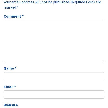
Your email address will not be published.
Required fields are
marked
*
Comment
*
Name
*
Email
*
Website