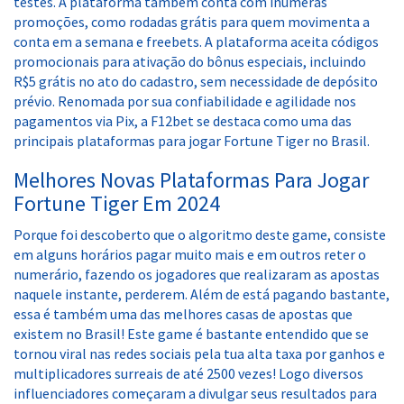
testes. A plataforma também conta com inúmeras
promoções, como rodadas grátis para quem movimenta a
conta em a semana e freebets. A plataforma aceita códigos
promocionais para ativação do bônus especiais, incluindo
R$5 grátis no ato do cadastro, sem necessidade de depósito
prévio. Renomada por sua confiabilidade e agilidade nos
pagamentos via Pix, a F12bet se destaca como uma das
principais plataformas para jogar Fortune Tiger no Brasil.
Melhores Novas Plataformas Para Jogar
Fortune Tiger Em 2024
Porque foi descoberto que o algoritmo deste game, consiste
em alguns horários pagar muito mais e em outros reter o
numerário, fazendo os jogadores que realizaram as apostas
naquele instante, perderem. Além de está pagando bastante,
essa é também uma das melhores casas de apostas que
existem no Brasil! Este game é bastante entendido que se
tornou viral nas redes sociais pela tua alta taxa por ganhos e
multiplicadores surreais de até 2500 vezes! Logo diversos
influenciadores começaram a divulgar seus resultados para