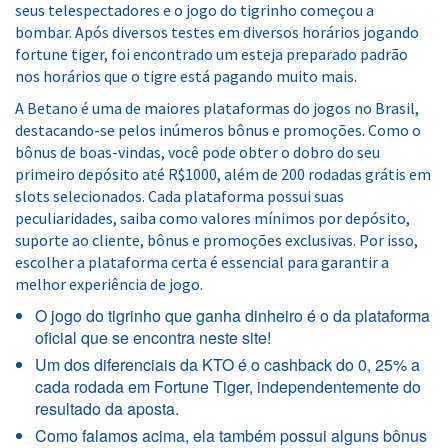
seus telespectadores e o jogo do tigrinho começou a
bombar. Após diversos testes em diversos horários jogando
fortune tiger, foi encontrado um esteja preparado padrão
nos horários que o tigre está pagando muito mais.
A Betano é uma de maiores plataformas do jogos no Brasil,
destacando-se pelos inúmeros bônus e promoções. Como o
bônus de boas-vindas, você pode obter o dobro do seu
primeiro depósito até R$1000, além de 200 rodadas grátis em
slots selecionados. Cada plataforma possui suas
peculiaridades, saiba como valores mínimos por depósito,
suporte ao cliente, bônus e promoções exclusivas. Por isso,
escolher a plataforma certa é essencial para garantir a
melhor experiência de jogo.
O jogo do tigrinho que ganha dinheiro é o da plataforma
oficial que se encontra neste site!
Um dos diferenciais da KTO é o cashback do 0, 25% a
cada rodada em Fortune Tiger, independentemente do
resultado da aposta.
Como falamos acima, ela também possui alguns bônus