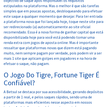
objectivo de saque após responsável os requisitos
estipulados na plataforma. Mas o melhor é que são tarefas
simples que em poucas apostas, desbloqueando para efetuar
este saque a qualquer momento que desejar. Para ter entrada
a plataforma nova que foi lançada hoje, toque neste site para
ser redirecionado (a) automaticamente ao site oficial
recomendado. Essa é a nova forma de ganhar capital que está
disponibilizada hoje para você está podendo tomar uma
renda extra com jogos de aposta online. Mas é importante
ressaltar que plataformas novas que dizem está pagando
muito, nem sempre pagam por verdade, pois podem vir a ser
mais 1 site que aplicam golpes em jogadores e na hora de
efetuar o saque, não pagam.
O Jogo Do Tigre, Fortune Tiger É
Confiável?
A Betsul se destaca por sua acessibilidade, gerando depósitos
a partir de 1 real, e pelos saques rápidos, sendo uma de
plataformas mais eficientes nesse aspecto em nossos