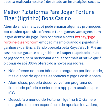
aposta realizada no site é destinado an instituições sociais.
Melhor Plataforma Para Jogar Fortune
Tiger (tigrinho) Bons Casino
Além do ainda mais, você pode emanar algumas promoções
por cassino que o site oferece e ter algumas vantagens bem
legais dentro do jogo. Pois continua a deter
https://jogo-
fortune-tiger-br.com
emoção mesmo quando o jogador já
ganhou experiência. Sendo operada pela Royal Way N. V, é um
cassino que garante a legalidade e é super respeitado entre
os jogadores, sem mencionar o seu fator mais atrativo que é
o bônus de até 300% oferecido a novos jogadores.
Não oferece nenhum bônus ou programa por fidelidade,
mas dispõe de apostas esportivas e jogos cash aposta.
Além disso, poderia desenvolver um programa do
fidelidade próprio e estender o app para usuários por
iOS.
Descubra o mundo de Fortune Tiger na BC Game e
mergulhe em uma experiência de apostas inovadora,