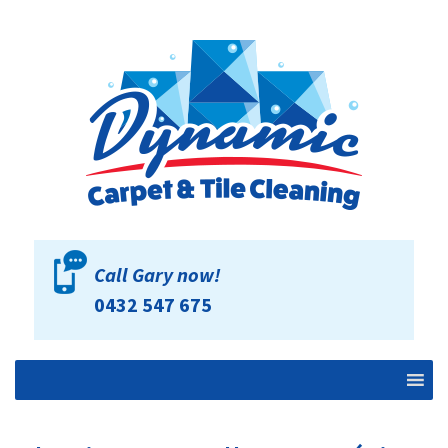
Call Gary now!
0432 547 675