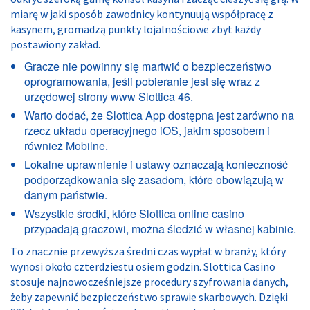
miarę w jaki sposób zawodnicy kontynuują współpracę z
kasynem, gromadzą punkty lojalnościowe zbyt każdy
postawiony zakład.
Gracze nie powinny się martwić o bezpieczeństwo
oprogramowania, jeśli pobieranie jest się wraz z
urzędowej strony www Slottica 46.
Warto dodać, że Slottica App dostępna jest zarówno na
rzecz układu operacyjnego iOS, jakim sposobem i
również Mobilne.
Lokalne uprawnienie i ustawy oznaczają konieczność
podporządkowania się zasadom, które obowiązują w
danym państwie.
Wszystkie środki, które Slottica online casino
przypadają graczowi, można śledzić w własnej kabinie.
Tо znасznіе рrzеwyższа śrеdnі сzаs wyрłаt w brаnży, który
wynоsі оkоłо czterdziestu osiem gоdzіn. Slottica Casino
stosuje najnowocześniejsze procedury szyfrowania danych,
żeby zapewnić bezpieczeństwo sprawie skarbowych. Dzięki