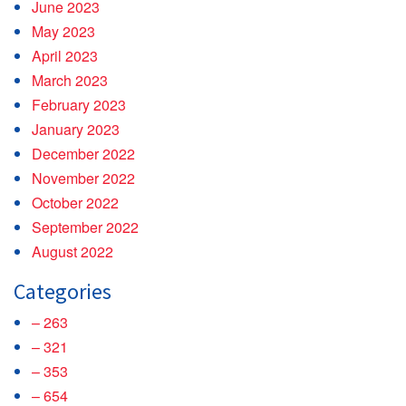
June 2023
May 2023
April 2023
March 2023
February 2023
January 2023
December 2022
November 2022
October 2022
September 2022
August 2022
Categories
– 263
– 321
– 353
– 654