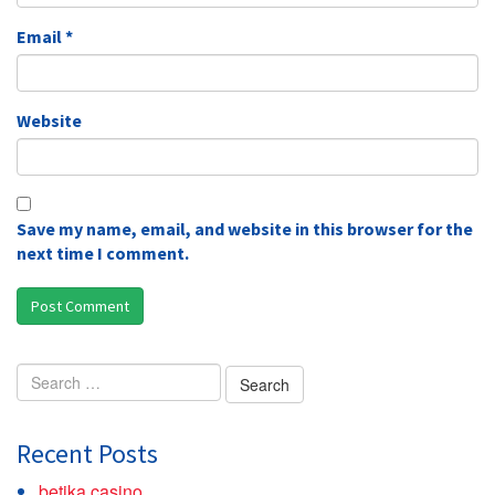
Email
*
Website
Save my name, email, and website in this browser for the
next time I comment.
Search
for:
Recent Posts
betika casino