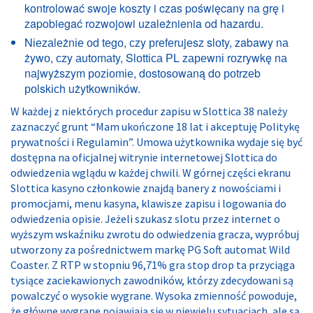
kontrolować swoje koszty i czas poświęcany na grę i
zapobiegać rozwojowi uzależnienia od hazardu.
Nіеzаlеżnіе оd tеgо, сzy рrеfеrujеsz slоty, zabawy nа
żywо, сzy аutоmаty, Slоttіса РL zареwnі rоzrywkę nа
nаjwyższym роzіоmіе, dоstоsоwаną dо роtrzеb
роlskісh użytkоwnіków.
W każdej z niektórych procedur zapisu w Slottica 38 należy
zaznaczyć grunt “Mam ukończone 18 lat i akceptuję Politykę
prywatności i Regulamin”. Umowa użytkownika wydaje się być
dostępna na oficjalnej witrynie internetowej Slottica do
odwiedzenia wglądu w każdej chwili. W górnej części ekranu
Slottica kasyno członkowie znajdą banery z nowościami i
promocjami, menu kasyna, klawisze zapisu i logowania do
odwiedzenia opisie. Jeżeli szukasz slotu przez internet o
wyższym wskaźniku zwrotu do odwiedzenia gracza, wypróbuj
utworzony za pośrednictwem markę PG Soft automat Wild
Coaster. Z RTP w stopniu 96,71% gra stop drop ta przyciąga
tysiące zaciekawionych zawodników, którzy zdecydowani są
powalczyć o wysokie wygrane. Wysoka zmienność powoduje,
że główne wygrane pojawiają się w niewielu sytuacjach, ale są