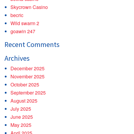
Skycrown Casino
becric
Wild swarm 2
goawin 247
Recent Comments
Archives
December 2025
November 2025
October 2025
September 2025
August 2025
July 2025
June 2025
May 2025
April 2025