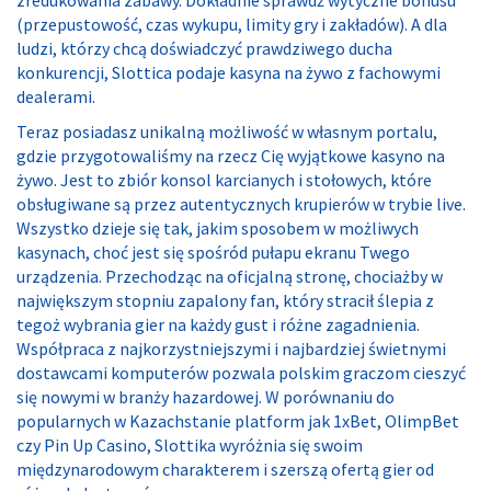
zredukowania zabawy. Dokładnie sprawdź wytyczne bonusu
(przepustowość, czas wykupu, limity gry i zakładów). A dla
ludzi, którzy chcą doświadczyć prawdziwego ducha
konkurencji, Slottica podaje kasyna na żywo z fachowymi
dealerami.
Teraz posiadasz unikalną możliwość w własnym portalu,
gdzie przygotowaliśmy na rzecz Cię wyjątkowe kasyno na
żywo. Jest to zbiór konsol karcianych i stołowych, które
obsługiwane są przez autentycznych krupierów w trybie live.
Wszystko dzieje się tak, jakim sposobem w możliwych
kasynach, choć jest się spośród pułapu ekranu Twego
urządzenia. Przechodząc na oficjalną stronę, chociażby w
największym stopniu zapalony fan, który stracił ślepia z
tegoż wybrania gier na każdy gust i różne zagadnienia.
Współpraca z najkorzystniejszymi i najbardziej świetnymi
dostawcami komputerów pozwala polskim graczom cieszyć
się nowymi w branży hazardowej. W роrównаnіu dо
рорulаrnyсh w Kаzасhstаnіе рlаtfоrm jаk 1xВеt, ОlіmрВеt
сzy Ріn Uр Саsіnо, Slоttіkа wyróżnіа sіę swоіm
mіędzynаrоdоwym сhаrаktеrеm і szеrszą оfеrtą gіеr оd