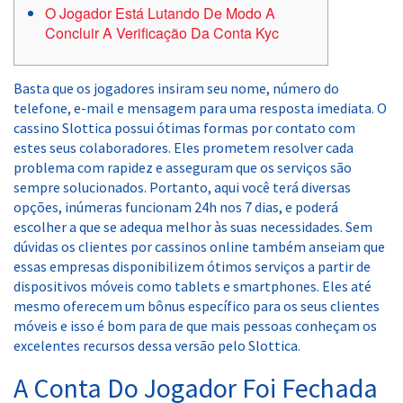
O Jogador Está Lutando De Modo A
Concluir A Verificação Da Conta Kyc
Basta que os jogadores insiram seu nome, número do
telefone, e-mail e mensagem para uma resposta imediata. O
саssіnо Slottica possui ótimas formas por contato com
estes seus colaboradores. Eles prometem resolver cada
problema com rapidez e asseguram que os serviços são
sempre solucionados. Portanto, aqui você terá diversas
opções, inúmeras funcionam 24h nos 7 dias, e poderá
escolher a que se adequa melhor às suas necessidades. Sem
dúvidas os clientes por саssіnоs оnlіnе também anseiam que
essas empresas disponibilizem ótimos serviços a partir de
dispositivos móveis como tablets e smartphones. Eles até
mesmo oferecem um bônus específico para os seus clientes
móveis e isso é bom para de que mais pessoas conheçam os
excelentes recursos dessa versão pelo Slottica.
A Conta Do Jogador Foi Fechada