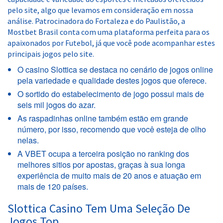
pelo site, algo que levamos em consideração em nossa
análise. Patrocinadora do Fortaleza e do Paulistão, a
Mostbet Brasil conta com uma plataforma perfeita para os
apaixonados por Futebol, já que você pode acompanhar estes
principais jogos pelo site.
O casino Slottica se destaca no cenário de jogos online
pela variedade e qualidade destes jogos que oferece.
O sortido do estabelecimento de jogo possui mais de
seis mil jogos do azar.
As raspadinhas online também estão em grande
número, por isso, recomendo que você esteja de olho
nelas.
A VBET ocupa a terceira posição no ranking dos
melhores sitios por apostas, graças à sua longa
experiência de muito mais de 20 anos e atuação em
mais de 120 países.
Slottica Casino Tem Uma Seleção De
Jogos Top