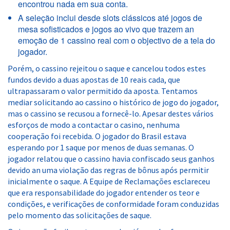
encontrou nada em sua conta.
A seleção inclui desde slots clássicos até jogos de
mesa sofisticados e jogos ao vivo que trazem an
emoção de 1 cassino real com o objectivo de a tela do
jogador.
Porém, o cassino rejeitou o saque e cancelou todos estes
fundos devido a duas apostas de 10 reais cada, que
ultrapassaram o valor permitido da aposta. Tentamos
mediar solicitando ao cassino o histórico de jogo do jogador,
mas o cassino se recusou a fornecê-lo. Apesar destes vários
esforços de modo a contactar o casino, nenhuma
cooperação foi recebida. O jogador do Brasil estava
esperando por 1 saque por menos de duas semanas. O
jogador relatou que o cassino havia confiscado seus ganhos
devido an uma violação das regras de bônus após permitir
inicialmente o saque. A Equipe de Reclamações esclareceu
que era responsabilidade do jogador entender os teor e
condições, e verificações de conformidade foram conduzidas
pelo momento das solicitações de saque.