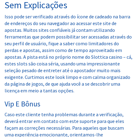
Sem Explicações
Isso pode ser verificado através do ícone de cadeado na barra
de endereços do seu navegador ao acessar este site de
apostas. Muitos sites confiáveis já contam utilizando
ferramentas que podem possibilitar ser acessadas através do
seu perfil de usuário, fique a saber como limitadores do
perdas e apostas, assim como de tempo aproveitado em
apostas. A pista está no próprio nome do Slottica casino – cá,
estes slots são coisa séria, usando uma impressionante
seleção pesado de entreter até o apostador muito mais
exigente. Curtimos este look limpo e com calma organizado
da página de jogos, de que ajuda você a se descobrir uma
licença em meio a tantas opções.
Vip E Bônus
Caso este cliente tenha problemas durante a verificação,
deverá entrar em contato com este suporte para que eles
façam as correções necessárias. Para aqueles que buscam
uma experiência emocionante, orientamos-lhe