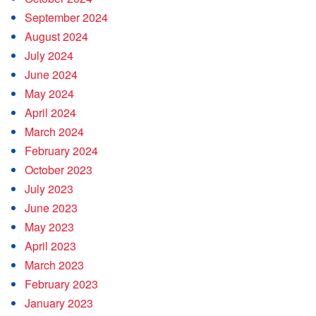
September 2024
August 2024
July 2024
June 2024
May 2024
April 2024
March 2024
February 2024
October 2023
July 2023
June 2023
May 2023
April 2023
March 2023
February 2023
January 2023