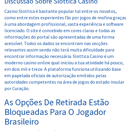
Discussão Sobre Slottica Casino
Casino Slottica é bastante popular tal entre os novatos,
como entre estes experientes fãs por jogos de mofina graças
à uma abordagem profissional, vasta experiência e software
licenciado. O site é concebido em cores claras e todas as
informações do portal são apresentadas de uma forma
acessível. Todos os dados se encontram nas secções
relevantes assim sendo não terá muita dificuldade para
encontrar informação necessária. Slottica Casino é um
moderno casino online qual iniciou a tua atividade há pouco,
em dois mil e treze. A plataforma funciona utilizando base
em papelada oficiais de autorização emitidos pelas
autoridades competentes na área de jogos do estado insular
por Curação.
As Opções De Retirada Estão
Bloqueadas Para O Jogador
Brasileiro