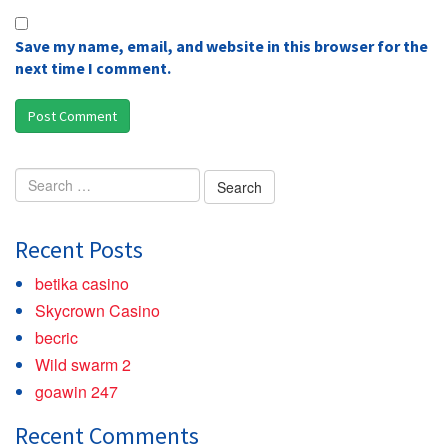
Save my name, email, and website in this browser for the
next time I comment.
Search
for:
Recent Posts
betika casino
Skycrown Casino
becric
Wild swarm 2
goawin 247
Recent Comments