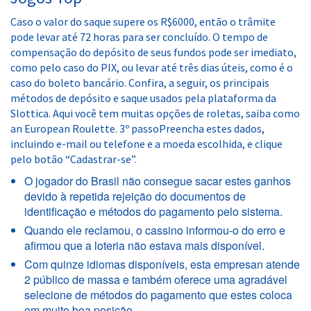
Caso o valor do saque supere os R$6000, então o trâmite
pode levar até 72 horas para ser concluído. O tempo de
compensação do depósito de seus fundos pode ser imediato,
como pelo caso do PIX, ou levar até três dias úteis, como é o
caso do boleto bancário. Confira, a seguir, os principais
métodos de depósito e saque usados pela plataforma da
Slottica. Aqui você tem muitas opções de roletas, saiba como
an European Roulette. 3º passoPreencha estes dados,
incluindo e-mail ou telefone e a moeda escolhida, e clique
pelo botão “Cadastrar-se”.
O jogador do Brasil não consegue sacar estes ganhos
devido à repetida rejeição do documentos de
identificação e métodos do pagamento pelo sistema.
Quando ele reclamou, o cassino informou-o do erro e
afirmou que a loteria não estava mais disponível.
Com quinze idiomas disponíveis, esta empresan atende
2 público de massa e também oferece uma agradável
selecione de métodos do pagamento que estes coloca
em muito boa posição.