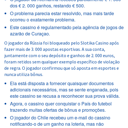
dos € 2. 000 ganhos, restando € 500.
O problema parecia estar resolvido, mas mais tarde
ocorreu o exatamente problema.
Este cassino é regulamentado pela agência de jogos de
azarão de Curaçao.
O jogador da Rússia foi bloqueado pelo Slotika Casino após
fazer mais de 3. 000 apostas esportivas. A sua conta,
juntamente com o seu depósito e ganhos de 2. 000 euros,
foram retidos sem qualquer exemplo específico de violação
de regra. O jogador confirmou que só aposta em esportes e
nunca utiliza bônus.
Ela está disposta a fornecer quaisquer documentos
adicionais necessários, mas se sente enganada, pois
este cassino se recusa a reconhecer sua prova válida.
Agora, o cassino quer conquistar o País do futebol
trazendo muitas ofertas de bônus e promoções.
O jogador do Chile recebeu um e-mail do cassino
notificando-o de um ganho na loteria, mas não