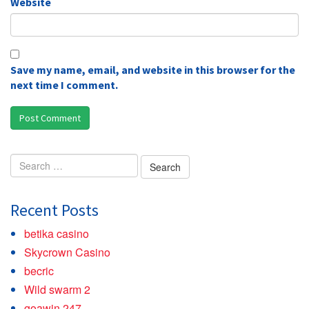
Website
Save my name, email, and website in this browser for the
next time I comment.
Search
for:
Recent Posts
betika casino
Skycrown Casino
becric
Wild swarm 2
goawin 247