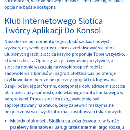
automatach, więc keineswegs musisz” “martwić się, że jakaś
opcja nie będzie dostępna.
Klub Internetowego Slotica
Twórcy Aplikacji Do Konsol
Niezależnie od momentu tegoż, bądź szukasz nowych
wyzwań, czy według prostu chcesz zrelaksować się obok
ulubionych grach, slottica kasyno proponuje Tobie wszystko,
których chcesz. Opinie graczy są wyraźnie pozytywne, a
slottica opinie wskazują na wysoki stopień radości i
zadowolenia z bonusów i nagrod. Slottica Casino oferuje
użytkownikom bardzo bezpieczny i prędki tok logowania.
Dzięki polskiej platformie, dostępnej u dołu adresem slottica
pl, możesz uzyskać dostęp do własnego konta bankowego w
parę sekund. Proces slottica вход wydaje się być
zaprojektowany naprawdę, żeby zapewnić maksymalne
bezpieczeństwo Twych informacji osobowych i skarbowych.
Metody płatności t Slottica są zróżnicowane, w tymże
przelewy finansowe i usługi przez internet, tego rodzaju