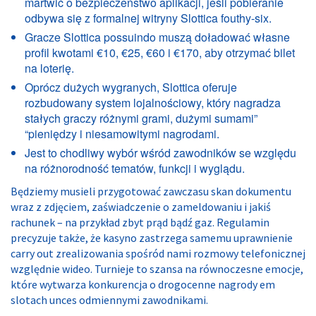
martwić o bezpieczeństwo aplikacji, jeśli pobieranie
odbywa się z formalnej witryny Slottica fouthy-six.
Gracze Slottica possuindo muszą doładować własne
profil kwotami €10, €25, €60 i €170, aby otrzymać bilet
na loterię.
Oprócz dużych wygranych, Slottica oferuje
rozbudowany system lojalnościowy, który nagradza
stałych graczy różnymi grami, dużymi sumami”
“pieniędzy i niesamowitymi nagrodami.
Jest to chodliwy wybór wśród zawodników se względu
na różnorodność tematów, funkcji i wyglądu.
Będziemy musieli przygotować zawczasu skan dokumentu
wraz z zdjęciem, zaświadczenie o zameldowaniu i jakiś
rachunek – na przykład zbyt prąd bądź gaz. Regulamin
precyzuje także, że kasyno zastrzega samemu uprawnienie
carry out zrealizowania spośród nami rozmowy telefonicznej
względnie wideo. Turnieje to szansa na równoczesne emocje,
które wytwarza konkurencja o drogocenne nagrody em
slotach unces odmiennymi zawodnikami.