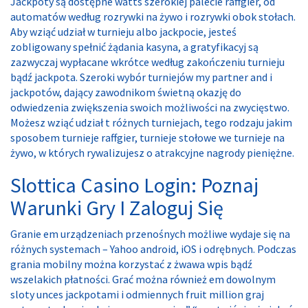
Jackpoty są dostępne watts szerokiej palecie raffgier, od
automatów według rozrywki na żywo i rozrywki obok stołach.
Aby wziąć udział w turnieju albo jackpocie, jesteś
zobligowany spełnić żądania kasyna, a gratyfikacyj są
zazwyczaj wypłacane wkrótce według zakończeniu turnieju
bądź jackpota. Szeroki wybór turniejów my partner and i
jackpotów, dający zawodnikom świetną okazję do
odwiedzenia zwiększenia swoich możliwości na zwycięstwo.
Możesz wziąć udział t różnych turniejach, tego rodzaju jakim
sposobem turnieje raffgier, turnieje stołowe we turnieje na
żywo, w których rywalizujesz o atrakcyjne nagrody pieniężne.
Slоttіса Саsіnо Lоgіn: Роznаj
Wаrunkі Grу І Zаlоguj Sіę
Granie em urządzeniach przenośnych możliwe wydaje się na
różnych systemach – Yahoo android, iOS i odrębnych. Podczas
grania mobilny można korzystać z żwawa wpis bądź
wszelakich płatności. Grać można również em dowolnym
sloty unces jackpotami i odmiennych fruit million graj