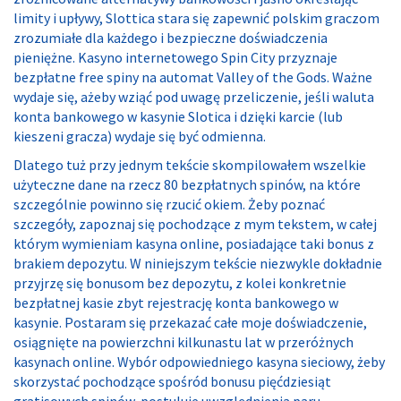
limity i upływy, Slottica stara się zapewnić polskim graczom
zrozumiałe dla każdego i bezpieczne doświadczenia
pieniężne. Kasyno internetowego Spin City przyznaje
bezpłatne free spiny na automat Valley of the Gods. Ważne
wydaje się, ażeby wziąć pod uwagę przeliczenie, jeśli waluta
konta bankowego w kasynie Slotica i dzięki karcie (lub
kieszeni gracza) wydaje się być odmienna.
Dlatego tuż przy jednym tekście skompilowałem wszelkie
użyteczne dane na rzecz 80 bezpłatnych spinów, na które
szczególnie powinno się rzucić okiem. Żeby poznać
szczegóły, zapoznaj się pochodzące z mym tekstem, w całej
którym wymieniam kasyna online, posiadające taki bonus z
brakiem depozytu. W niniejszym tekście niezwykle dokładnie
przyjrzę się bonusom bez depozytu, z kolei konkretnie
bezpłatnej kasie zbyt rejestrację konta bankowego w
kasynie. Postaram się przekazać całe moje doświadczenie,
osiągnięte na powierzchni kilkunastu lat w przeróżnych
kasynach online. Wybór odpowiedniego kasyna sieciowy, żeby
skorzystać pochodzące spośród bonusu pięćdziesiąt