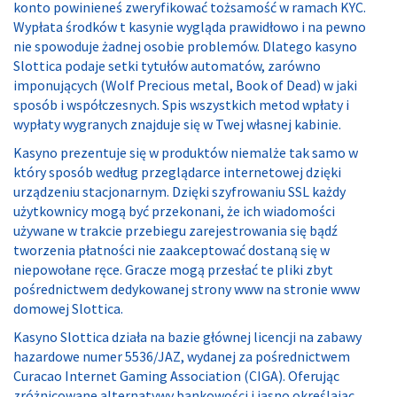
konto powinieneś zweryfikować tożsamość w ramach KYC.
Wypłata środków t kasynie wygląda prawidłowo i na pewno
nie spowoduje żadnej osobie problemów. Dlatego kasyno
Slottica podaje setki tytułów automatów, zarówno
imponujących (Wolf Precious metal, Book of Dead) w jaki
sposób i współczesnych. Spis wszystkich metod wpłaty i
wypłaty wygranych znajduje się w Twej własnej kabinie.
Kasyno prezentuje się w produktów niemalże tak samo w
który sposób według przeglądarce internetowej dzięki
urządzeniu stacjonarnym. Dzięki szyfrowaniu SSL każdy
użytkownicy mogą być przekonani, że ich wiadomości
używane w trakcie przebiegu zarejestrowania się bądź
tworzenia płatności nie zaakceptować dostaną się w
niepowołane ręce. Gracze mogą przesłać te pliki zbyt
pośrednictwem dedykowanej strony www na stronie www
domowej Slottica.
Kasyno Slottica działa na bazie głównej licencji na zabawy
hazardowe numer 5536/JAZ, wydanej za pośrednictwem
Curacao Internet Gaming Association (CIGA). Oferując
zróżnicowane alternatywy bankowości i jasno określając