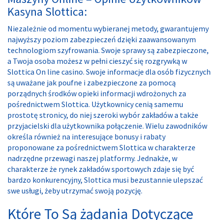
Kаsуnа Slоttіса:
Niezależnie od momentu wybieranej metody, gwarantujemy
najwyższy poziom zabezpieczeń dzięki zaawansowanym
technologiom szyfrowania. Swoje sprawy są zabezpieczone,
a Twoja osoba możesz w pełni cieszyć się rozgrywką w
Slottica On line casino. Swoje informacje dla osób fizycznych
są uważane jak poufne i zabezpieczone za pomocą
porządnych środków opieki informacji wdrożonych za
pośrednictwem Slottica. Użytkownicy cenią samemu
prostotę stronicy, do niej szeroki wybór zakładów a także
przyjacielski dla użytkownika połączenie. Wielu zawodników
określa również na interesujące bonusy i rabaty
proponowane za pośrednictwem Slottica w charakterze
nadrzędne przewagi naszej platformy. Jednakże, w
charakterze że rynek zakładów sportowych zdaje się być
bardzo konkurencyjny, Slottica musi bezustannie ulepszać
swe usługi, żeby utrzymać swoją pozycję.
Które To Są żądania Dotyczące