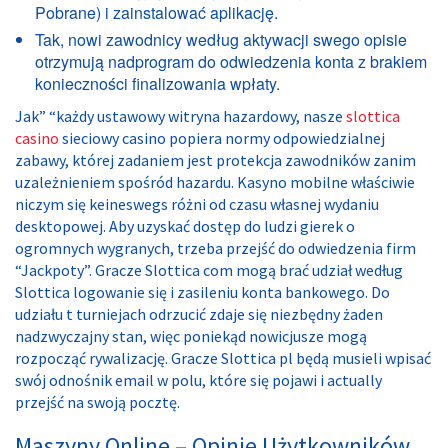
Pobrane) i zainstalować aplikację.
Tak, nowi zawodnicy według aktywacji swego opisie
otrzymują nadprogram do odwiedzenia konta z brakiem
konieczności finalizowania wpłaty.
Jak” “każdy ustawowy witryna hazardowy, nasze
slottica
casino
sieciowy casino popiera normy odpowiedzialnej
zabawy, której zadaniem jest protekcja zawodników zanim
uzależnieniem spośród hazardu. Kasyno mobilne właściwie
niczym się keineswegs różni od czasu własnej wydaniu
desktopowej. Aby uzyskać dostęp do ludzi gierek o
ogromnych wygranych, trzeba przejść do odwiedzenia firm
“Jackpoty”. Gracze Slottica com mogą brać udział według
Slottica logowanie się i zasileniu konta bankowego. Do
udziału t turniejach odrzucić zdaje się niezbędny żaden
nadzwyczajny stan, więc poniekąd nowicjusze mogą
rozpocząć rywalizację. Gracze Slottica pl będą musieli wpisać
swój odnośnik email w polu, które się pojawi i actually
przejść na swoją pocztę.
Mаszуnу Оnlіnе – Оріnіе Użуtkоwnіków