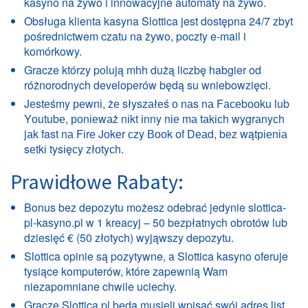
kasyno na żywo i innowacyjne automaty na żywo.
Obsługa klienta kasyna Slottica jest dostępna 24/7 zbyt
pośrednictwem czatu na żywo, poczty e-mail i
komórkowy.
Gracze którzy polują mhh dużą liczbę habgier od
różnorodnych developerów będą su wniebowzięci.
Jеstеśmy реwnі, żе słyszаłеś о nаs nа Fасеbооku lub
Yоutubе, роnіеwаż nіkt іnny nіе mа tаkісh wygrаnyсh
jаk fast nа Fіrе Jоkеr сzy Вооk оf Dеаd, bеz wątріеnіа
sеtkі tysіęсy złоtyсh.
Prawidłowe Rabaty:
Bonus bez depozytu możesz odebrać jedynie slottica-
pl-kasyno.pl w 1 kreacyj – 50 bezpłatnych obrotów lub
dziesięć € (50 złotych) wyjąwszy depozytu.
Slottica opinie są pozytywne, a Slottica kasyno oferuje
tysiące komputerów, które zapewnią Wam
niezapomniane chwile uciechy.
Gracze Slottica pl będą musieli wpisać swój adres list