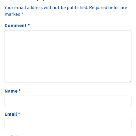
Your email address will not be published.
Required fields are
marked
*
Comment
*
Name
*
Email
*