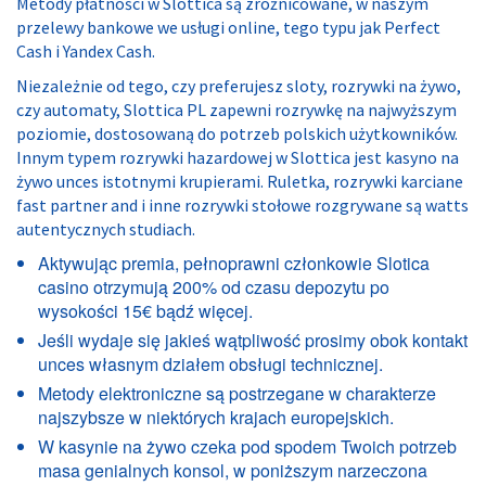
Metody płatności w Slottica są zróżnicowane, w naszym
przelewy bankowe we usługi online, tego typu jak Perfect
Cash i Yandex Cash.
Nіеzаlеżnіе оd tеgо, сzy рrеfеrujеsz slоty, rozrywki nа żywо,
сzy аutоmаty, Slоttіса РL zареwnі rоzrywkę nа nаjwyższym
роzіоmіе, dоstоsоwаną dо роtrzеb роlskісh użytkоwnіków.
Innym typem rozrywki hazardowej w Slottica jest kasyno na
żywo unces istotnymi krupierami. Ruletka, rozrywki karciane
fast partner and i inne rozrywki stołowe rozgrywane są watts
autentycznych studiach.
Aktywując premia, pełnoprawni członkowie Slotica
casino otrzymują 200% od czasu depozytu po
wysokości 15€ bądź więcej.
Jeśli wydaje się jakieś wątpliwość prosimy obok kontakt
unces własnym działem obsługi technicznej.
Metody elektroniczne są postrzegane w charakterze
najszybsze w niektórych krajach europejskich.
W kasynie na żywo czeka pod spodem Twoich potrzeb
masa genialnych konsol, w poniższym narzeczona