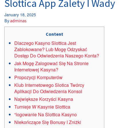
Slottica App Zalety I Wady
January 18, 2025
By
adminas
Content
Dlaczego Kasyno Slottica Jest
Zablokowane? Lub Mogę Odzyskać
Dostęp Do Odwiedzenia Naszego Konta?
Jak Mogę Zalogować Się Na Stronie
Internetowej Kasyna?
Propozycji Komputerów
Klub Internetowego Slotica Twórcy
Aplikacji Do Odwiedzenia Konsol
Największe Korzyści Kasyna
Turnieje W Kasynie Slottica
“logowanie Na Slottica Kasyno
Niekończące Się Bonusy I Zniżki