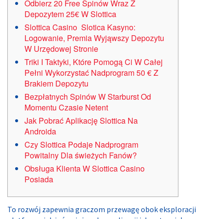
Odbierz 20 Free Spinów Wraz Z
Depozytem 25€ W Slottica
Slottica Casino ️ Slotica Kasyno:
Logowanie, Premia Wyjąwszy Depozytu
W Urzędowej Stronie
Triki I Taktyki, Które Pomogą Ci W Całej
Pełni Wykorzystać Nadprogram 50 € Z
Brakiem Depozytu
Bezpłatnych Spinów W Starburst Od
Momentu Czasie Netent
Jak Pobrać Aplikację Slottica Na
Androida
Czy Slottica Podaje Nadprogram
Powitalny Dla świeżych Fanów?
Obsługa Klienta W Slottica Casino
Posiada
To rozwój zapewnia graczom przewagę obok eksploracji