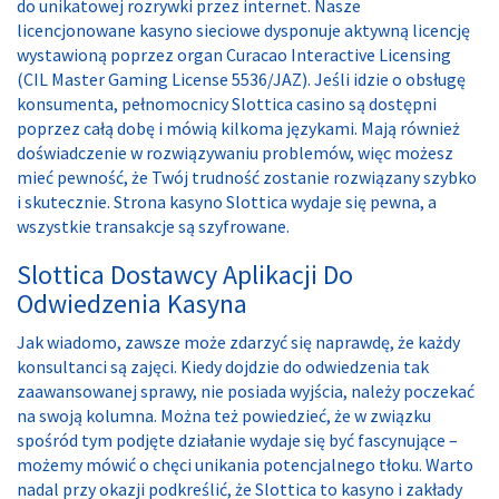
do unikatowej rozrywki przez internet. Nasze
licencjonowane kasyno sieciowe dysponuje aktywną licencję
wystawioną poprzez organ Curacao Interactive Licensing
(CIL Master Gaming License 5536/JAZ). Jeśli idzie o obsługę
konsumenta, pełnomocnicy Slottica casino są dostępni
poprzez całą dobę i mówią kilkoma językami. Mają również
doświadczenie w rozwiązywaniu problemów, więc możesz
mieć pewność, że Twój trudność zostanie rozwiązany szybko
i skutecznie. Strona kasyno Slottica wydaje się pewna, a
wszystkie transakcje są szyfrowane.
Slottica Dostawcy Aplikacji Do
Odwiedzenia Kasyna
Jak wiadomo, zawsze może zdarzyć się naprawdę, że każdy
konsultanci są zajęci. Kiedy dojdzie do odwiedzenia tak
zaawansowanej sprawy, nie posiada wyjścia, należy poczekać
na swoją kolumna. Można też powiedzieć, że w związku
spośród tym podjęte działanie wydaje się być fascynujące –
możemy mówić o chęci unikania potencjalnego tłoku. Warto
nadal przy okazji podkreślić, że Slottica to kasyno i zakłady