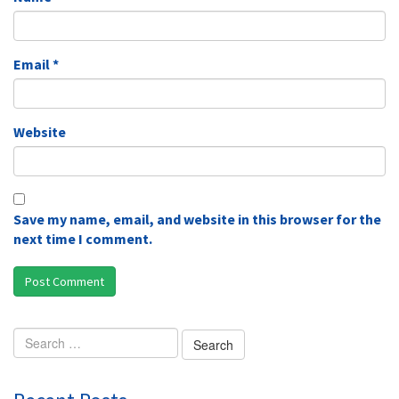
Email
*
Website
Save my name, email, and website in this browser for the
next time I comment.
Search
for: