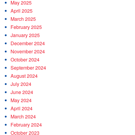
May 2025
April 2025
March 2025
February 2025
January 2025
December 2024
November 2024
October 2024
September 2024
August 2024
July 2024
June 2024
May 2024
April 2024
March 2024
February 2024
October 2023