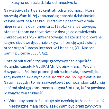
– kasyno odrzucić działa od mnóstwo lat.
Na właściwy start garść centralnych wiadomości, które
pozwolą Wam bliżej zapoznać się spośród działalnością
kasyna Slottica Nasz kraj. Platforma hazardowa działa
nieprzerwanie od momentu 2019 roku kalendarzowego,
oferując fanom na całym świecie dostęp do odwiedzenia
unikatowej rozrywki internetowego. Nasze licencjonowane
kasyno sieciowe dysponuje aktywną licencję wystawioną
przez organ Curacao Interactive Licensing (CIL Master
Gaming License 5536/JAZ).
Slottica odrzucić przyjmuje graczy wyłącznie spośród
Holandii, Kanady, NA JUKATAN, Ukrainy, Francji, Włoch i
Hiszpanii. Jeżeli kod promocji odrzucić działa, sprawdź, lub
żeby niewątpliwie wydaje się
slottica casino login
aktualny.
Natomiast gdy i to nie zaakceptować pomoże, skontaktuj się
spośród obsługą konsumenta kasyna Slottica, która powinna
rozwiązać ten trudność.
Wirtualny sport też emituje się częścią tejże sekcji, toteż
niestraszne mają obowiązek Wam być braki zwykłych