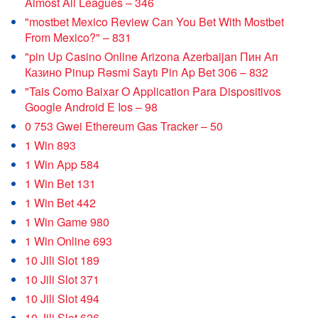
Almost All Leagues – 346
"mostbet Mexico Review Can You Bet With Mostbet
From Mexico?" – 831
"pin Up Casino Online Arizona Azerbaijan Пин Ап
Казино Pinup Rəsmi Saytı Pin Ap Bet 306 – 832
"Tais Como Baixar O Application Para Dispositivos
Google Android E Ios – 98
0 753 Gwei Ethereum Gas Tracker – 50
1 Win 893
1 Win App 584
1 Win Bet 131
1 Win Bet 442
1 Win Game 980
1 Win Online 693
10 Jili Slot 189
10 Jili Slot 371
10 Jili Slot 494
10 Jili Slot 626