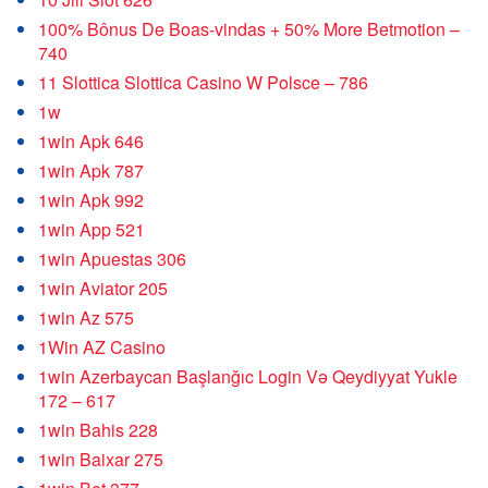
100% Bônus De Boas-vindas + 50% More Betmotion –
740
11 Slottica Slottica Casino W Polsce – 786
1w
1win Apk 646
1win Apk 787
1win Apk 992
1win App 521
1win Apuestas 306
1win Aviator 205
1win Az 575
1Win AZ Casino
1win Azerbaycan Başlanğıc Login Və Qeydiyyat Yukle
172 – 617
1win Bahis 228
1win Baixar 275