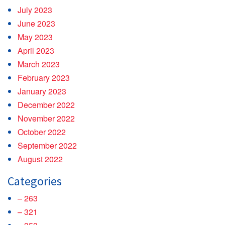
July 2023
June 2023
May 2023
April 2023
March 2023
February 2023
January 2023
December 2022
November 2022
October 2022
September 2022
August 2022
Categories
– 263
– 321