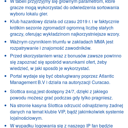
W tabeli przyjrzyjmy się głównym parametrom, które
gracze mogą wykorzystać do odwiedzenia sortowania
wyboru lokalu gier.
Klub hazardowy działa od czasu 2019 r. i w faktycznie
krótkim sezonie zgromadził ogromną liczbę stałych
graczy, oferując wykładzinom najkorzystniejsze wzory.
Ważnym czynnikiem triumfu w zakładach MMA jest
rozpatrywanie i znajomość zawodników.
Przed skorzystaniem wraz z bonusów zawsze powinno
się zapoznać się spośród warunkami ofert, żeby
wiedzieć, w jaki sposób je wykorzystać.
Portal wydaje się być obsługiwany poprzez Atlantic
Management B.V i działa na autoryzacji Curacao.
Slottica вход jest dostępny 24/7, dzięki z jakiego
powodu możesz grać podczas gdy tylko pragniesz.
Na stronie kasyna Slottica odrzucić odnajdziemy żadnej
danych na temat klubie VIP, bądź jakimkolwiek systemie
lojalnościowym.
W wypadku logowania się z naszego IP fan będzie