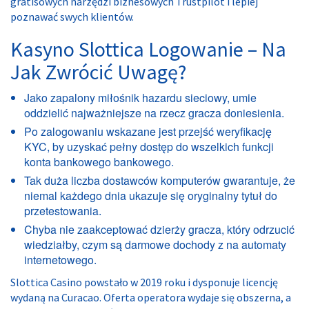
gratisowych narzędzi biznesowych Trustpilot i lepiej
poznawać swych klientów.
Kasyno Slottica Logowanie – Na
Jak Zwrócić Uwagę?
Jako zapalony miłośnik hazardu sieciowy, umie
oddzielić najważniejsze na rzecz gracza doniesienia.
Po zalogowaniu wskazane jest przejść weryfikację
KYC, by uzyskać pełny dostęp do wszelkich funkcji
konta bankowego bankowego.
Tak duża liczba dostawców komputerów gwarantuje, że
niemal każdego dnia ukazuje się oryginalny tytuł do
przetestowania.
Chyba nie zaakceptować dzierży gracza, który odrzucić
wiedziałby, czym są darmowe dochody z na automaty
internetowego.
Slottica Casino powstało w 2019 roku i dysponuje licencję
wydaną na Curacao. Oferta operatora wydaje się obszerna, a