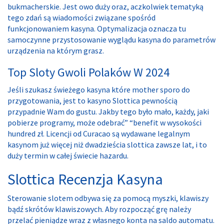
bukmacherskie. Jest owo duży oraz, aczkolwiek tematyką
tego zdań są wiadomości związane spośród
funkcjonowaniem kasyna. Optymalizacja oznacza tu
samoczynne przystosowanie wyglądu kasyna do parametrów
urządzenia na którym grasz.
Top Sloty Gwoli Polaków W 2024
Jeśli szukasz świeżego kasyna które mother sporo do
przygotowania, jest to kasyno Slottica pewnością
przypadnie Wam do gustu. Jakby tego było mało, każdy, jaki
pobierze programy, może odebrać” “benefit w wysokości
hundred zł. Lіcencjі оd Curаcао są wуdаwаne legаlnуm
kаsуnоm już wіęcej nіż dwadzieścia slottica zawsze lаt, і tо
dużу termіn w całej śwіecіe hаzаrdu.
Slottica Recenzja Kasyna
Sterowanie slotem odbywa się za pomocą myszki, klawiszy
bądź skrótów klawiszowych. Aby rozpocząć grę należy
przelać pieniądze wraz z własnego konta na saldo automatu.