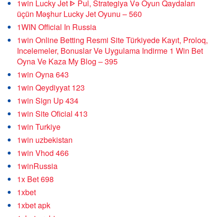
1win Lucky Jet ᐈ Pul, Strategiya Və Oyun Qaydaları
üçün Məşhur Lucky Jet Oyunu – 560
1WIN Official In Russia
1win Online Betting Resmi Site Türkiyede Kayıt, Proloq,
Incelemeler, Bonuslar Ve Uygulama Indirme 1 Win Bet
Oyna Ve Kaza My Blog – 395
1win Oyna 643
1win Qeydiyyat 123
1win Sign Up 434
1win Site Oficial 413
1win Turkiye
1win uzbekistan
1win Vhod 466
1winRussia
1x Bet 698
1xbet
1xbet apk