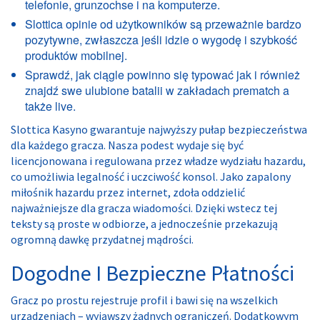
telefonie, grunzochse i na komputerze.
Slottica opinie od użytkowników są przeważnie bardzo
pozytywne, zwłaszcza jeśli idzie o wygodę i szybkość
produktów mobilnej.
Sprawdź, jak ciągle powinno się typować jak i również
znajdź swe ulubione batalii w zakładach prematch a
także live.
Slottica Kasyno gwarantuje najwyższy pułap bezpieczeństwa
dla każdego gracza. Nasza podest wydaje się być
licencjonowana i regulowana przez władze wydziału hazardu,
co umożliwia legalność i uczciwość konsol. Jako zapalony
miłośnik hazardu przez internet, zdoła oddzielić
najważniejsze dla gracza wiadomości. Dzięki wstecz tej
teksty są proste w odbiorze, a jednocześnie przekazują
ogromną dawkę przydatnej mądrości.
Dogodne I Bezpieczne Płatności
Gracz po prostu rejestruje profil i bawi się na wszelkich
urządzeniach – wyjąwszy żadnych ograniczeń. Dodatkowym