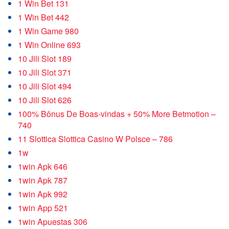
1 Win Bet 131
1 Win Bet 442
1 Win Game 980
1 Win Online 693
10 Jili Slot 189
10 Jili Slot 371
10 Jili Slot 494
10 Jili Slot 626
100% Bônus De Boas-vindas + 50% More Betmotion –
740
11 Slottica Slottica Casino W Polsce – 786
1w
1win Apk 646
1win Apk 787
1win Apk 992
1win App 521
1win Apuestas 306