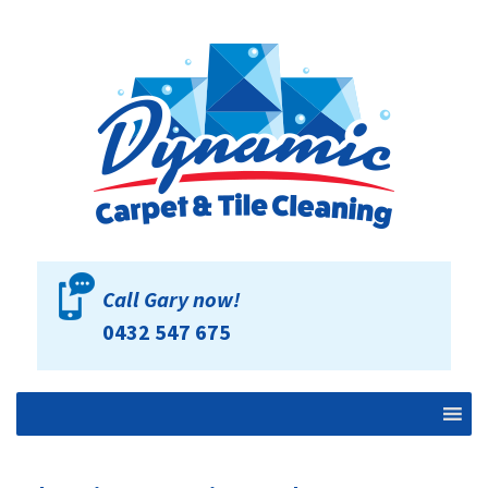
Call Gary now!
0432 547 675