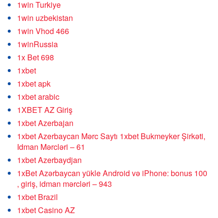
1win Turkiye
1win uzbekistan
1win Vhod 466
1winRussia
1x Bet 698
1xbet
1xbet apk
1xbet arabic
1XBET AZ Giriş
1xbet Azerbajan
1xbet Azerbaycan Mərc Saytı 1xbet Bukmeyker Şirkəti,
Idman Mərcləri – 61
1xbet Azerbaydjan
1xBet Azərbaycan yükle Android və iPhone: bonus 100
, giriş, idman mərcləri – 943
1xbet Brazil
1xbet Casino AZ