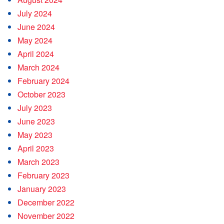
July 2024
June 2024
May 2024
April 2024
March 2024
February 2024
October 2023
July 2023
June 2023
May 2023
April 2023
March 2023
February 2023
January 2023
December 2022
November 2022