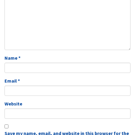
Name
*
Email
*
Website
Save my name, email, and website in this browser for the