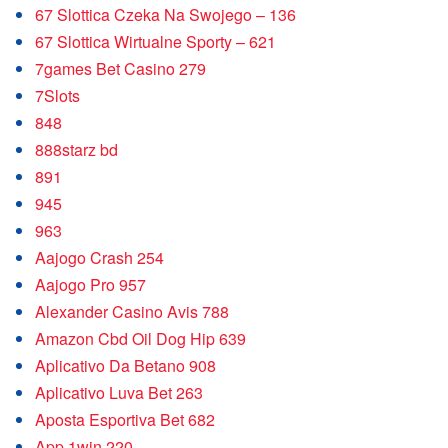
67 Slottica Czeka Na Swojego – 136
67 Slottica Wirtualne Sporty – 621
7games Bet Casino 279
7Slots
848
888starz bd
891
945
963
Aajogo Crash 254
Aajogo Pro 957
Alexander Casino Avis 788
Amazon Cbd Oil Dog Hip 639
Aplicativo Da Betano 908
Aplicativo Luva Bet 263
Aposta Esportiva Bet 682
App 1win 220