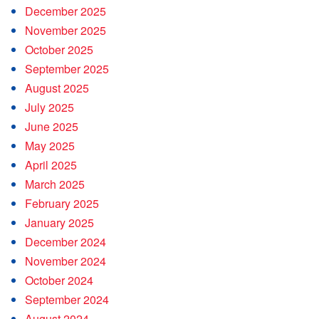
December 2025
November 2025
October 2025
September 2025
August 2025
July 2025
June 2025
May 2025
April 2025
March 2025
February 2025
January 2025
December 2024
November 2024
October 2024
September 2024
August 2024