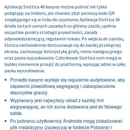
Aplikację Slottica 46 kasyno można pobrać nie tylko
podążając za linkiem, ale również zbyt pomocą kodu QR
znajdującego się w linku do uzyskania. Aplikacja Slottica 36
działa na tych samych zasadach co główny zasób, spełnia
wszystkie punkty strategii prywatności, zasady
odpowiedzialnej gry, regulamin lokalu. Po wejściu do zasobu,
Slotica nieświadomie dostosowuje się do każdej przekątnej
ekranu, zachowując kolorystykę grafy, menu nawigacyjnego
oraz paska wyszukiwania. Członkowie Slottica com mogą w
każdej momencie przejść do platformy, wpisując adres w całej
pasku wyszukiwania.
Ponadto kasyno wydaje się regularnie audytowane, aby
zapewnić prawidłową segregację i zabezpieczenie
depozytów graczy.
Wypłacany jest najwyższy układ z każdej linii
wygrywającej, an ich suma dodawana jest do Nowego
salda.
Po pobraniu użytkownicy Androida mogą zlokalizować
plik instalacyjny (zazwyczaj w folderze Pobrane) i