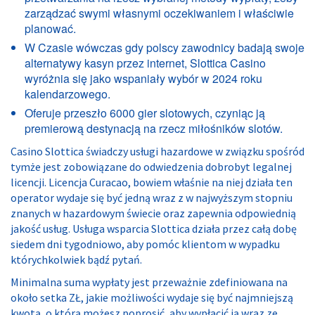
zarządzać swymi własnymi oczekiwaniem i właściwie
planować.
W Czasie wówczas gdy polscy zawodnicy badają swoje
alternatywy kasyn przez internet, Slottica Casino
wyróżnia się jako wspaniały wybór w 2024 roku
kalendarzowego.
Oferuje przeszło 6000 gier slotowych, czyniąc ją
premierową destynacją na rzecz miłośników slotów.
Casino Slottica świadczy usługi hazardowe w związku spośród
tymże jest zobowiązane do odwiedzenia dobrobyt legalnej
licencji. Licencja Curacao, bowiem właśnie na niej działa ten
operator wydaje się być jedną wraz z w najwyższym stopniu
znanych w hazardowym świecie oraz zapewnia odpowiednią
jakość usług. Usługa wsparcia Slottica działa przez całą dobę
siedem dni tygodniowo, aby pomóc klientom w wypadku
którychkolwiek bądź pytań.
Minimalna suma wypłaty jest przeważnie zdefiniowana na
około setka ZŁ, jakie możliwości wydaje się być najmniejszą
kwotą, o którą możesz poprosić, aby wypłacić ją wraz ze