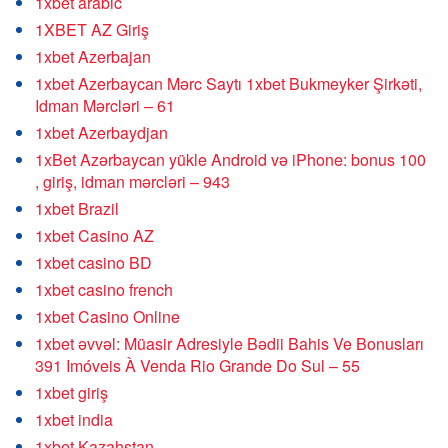
1xbet arabic
1XBET AZ Giriş
1xbet Azerbajan
1xbet Azerbaycan Mərc Saytı 1xbet Bukmeyker Şirkəti,
Idman Mərcləri – 61
1xbet Azerbaydjan
1xBet Azərbaycan yükle Android və iPhone: bonus 100
, giriş, idman mərcləri – 943
1xbet Brazil
1xbet Casino AZ
1xbet casino BD
1xbet casino french
1xbet Casino Online
1xbet əvvəl: Müasir Adresiyle Bədii Bahis Ve Bonusları
391 Imóveis À Venda Rio Grande Do Sul – 55
1xbet giriş
1xbet india
1xbet Kazahstan