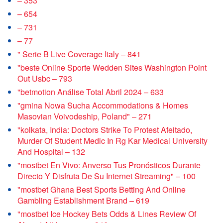
– 353
– 654
– 731
– 77
"️ Serie B Live Coverage Italy – 841
"beste Online Sporte Wedden Sites Washington Point
Out Usbc – 793
"betmotion Análise Total Abril 2024 – 633
"gmina Nowa Sucha Accommodations & Homes
Masovian Voivodeship, Poland" – 271
"kolkata, India: Doctors Strike To Protest Afeitado,
Murder Of Student Medic In Rg Kar Medical University
And Hospital – 132
"mostbet En Vivo: Anverso Tus Pronósticos Durante
Directo Y Disfruta De Su Internet Streaming" – 100
"mostbet Ghana Best Sports Betting And Online
Gambling Establishment Brand – 619
"mostbet Ice Hockey Bets Odds & Lines Review Of