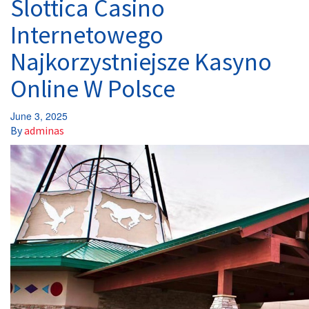
Slottica Casino
Internetowego ️
Najkorzystniejsze Kasyno
Online W Polsce
June 3, 2025
By
adminas