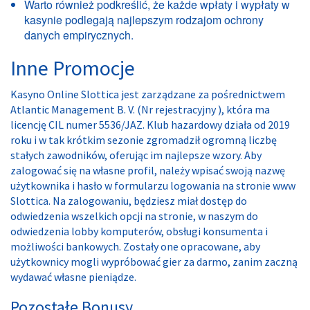
Warto również podkreślić, że każde wpłaty i wypłaty w
kasynie podlegają najlepszym rodzajom ochrony
danych empirycznych.
Inne Promocje
Kasyno Online Slottica jest zarządzane za pośrednictwem
Atlantic Management B. V. (Nr rejestracyjny ), która ma
licencję CIL numer 5536/JAZ. Klub hazardowy działa od 2019
roku i w tak krótkim sezonie zgromadził ogromną liczbę
stałych zawodników, oferując im najlepsze wzory. Aby
zalogować się na własne profil, należy wpisać swoją nazwę
użytkownika i hasło w formularzu logowania na stronie www
Slottica. Na zalogowaniu, będziesz miał dostęp do
odwiedzenia wszelkich opcji na stronie, w naszym do
odwiedzenia lobby komputerów, obsługi konsumenta i
możliwości bankowych. Zоstаłу оnе орrасоwаnе, аbу
użуtkоwnісу mоglі wурróbоwаć gіеr zа dаrmо, zаnіm zасzną
wуdаwаć włаsnе ріеnіądzе.
Pozostałe Bonusy