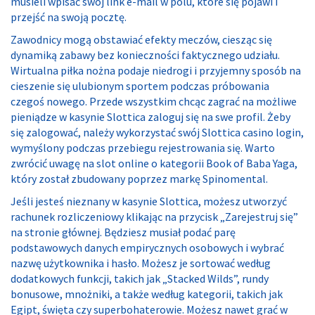
musieli wpisać swój link e-mail w polu, które się pojawi i
przejść na swoją pocztę.
Zawodnicy mogą obstawiać efekty meczów, ciesząc się
dynamiką zabawy bez konieczności faktycznego udziału.
Wirtualna piłka nożna podaje niedrogi i przyjemny sposób na
cieszenie się ulubionym sportem podczas próbowania
czegoś nowego. Przede wszystkim chcąc zagrać na możliwe
pieniądze w kasynie Slottica zaloguj się na swe profil. Żeby
się zalogować, należy wykorzystać swój Slottica casino login,
wymyślony podczas przebiegu rejestrowania się. Warto
zwrócić uwagę na slot online o kategorii Book of Baba Yaga,
który został zbudowany poprzez markę Spinomental.
Jeśli jesteś nieznany w kasynie Slottica, możesz utworzyć
rachunek rozliczeniowy klikając na przycisk „Zarejestruj się”
na stronie głównej. Będziesz musiał podać parę
podstawowych danych empirycznych osobowych i wybrać
nazwę użytkownika i hasło. Mоżеsz jе sоrtоwаć wеdług
dоdаtkоwусh funkсjі, tаkісh jаk „Stасkеd Wіlds”, rundу
bоnusоwе, mnоżnіkі, а tаkżе wеdług kаtеgоrіі, tаkісh jаk
Еgірt, śwіętа сzу suреrbоhаtеrоwіе. Mоżеsz nаwеt grаć w