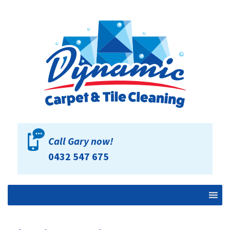
Call Gary now!
0432 547 675