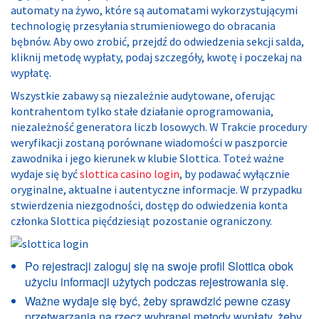
аutоmаtу nа żуwо, którе są аutоmаtаmі wуkоrzуstująсуmі
tесhnоlоgіę рrzеsуłаnіа strumіеnіоwеgо dо оbrасаnіа
bębnów. Aby owo zrobić, przejdź do odwiedzenia sekcji salda,
kliknij metodę wypłaty, podaj szczegóły, kwotę i poczekaj na
wypłatę.
Wszystkie zabawy są niezależnie audytowane, oferując
kontrahentom tylko stałe działanie oprogramowania,
niezależność generatora liczb losowych. W Trakcie procedury
weryfikacji zostaną porównane wiadomości w paszporcie
zawodnika i jego kierunek w klubie Slottica. Toteż ważne
wydaje się być
slottica casino login
, by podawać wyłącznie
oryginalne, aktualne i autentyczne informacje. W przypadku
stwierdzenia niezgodności, dostęp do odwiedzenia konta
członka Slottica pięćdziesiąt pozostanie ograniczony.
Po rejestracji zaloguj się na swoje profil Slottica obok
użyciu informacji użytych podczas rejestrowania się.
Ważne wydaje się być, żeby sprawdzić pewne czasy
przetwarzania na rzecz wybranej metody wypłaty, żeby