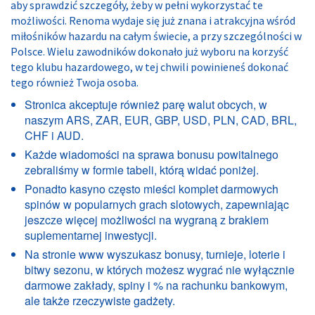
aby sprawdzić szczegóły, żeby w pełni wykorzystać te
możliwości. Renoma wydaje się już znana i atrakcyjna wśród
miłośników hazardu na całym świecie, a przy szczególności w
Polsce. Wielu zawodników dokonało już wyboru na korzyść
tego klubu hazardowego, w tej chwili powinieneś dokonać
tego również Twoja osoba.
Stronica akceptuje również parę walut obcych, w
naszym ARS, ZAR, EUR, GBP, USD, PLN, CAD, BRL,
CHF i AUD.
Każde wiadomości na sprawa bonusu powitalnego
zebraliśmy w formie tabeli, którą widać poniżej.
Ponadto kasyno często mieści komplet darmowych
spinów w popularnych grach slotowych, zapewniając
jeszcze więcej możliwości na wygraną z brakiem
suplementarnej inwestycji.
Na stronie www wyszukasz bonusy, turnieje, loterie i
bitwy sezonu, w których możesz wygrać nie wyłącznie
darmowe zakłady, spiny i % na rachunku bankowym,
ale także rzeczywiste gadżety.