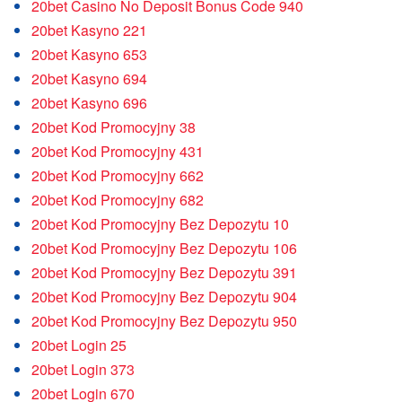
20bet Casino No Deposit Bonus Code 940
20bet Kasyno 221
20bet Kasyno 653
20bet Kasyno 694
20bet Kasyno 696
20bet Kod Promocyjny 38
20bet Kod Promocyjny 431
20bet Kod Promocyjny 662
20bet Kod Promocyjny 682
20bet Kod Promocyjny Bez Depozytu 10
20bet Kod Promocyjny Bez Depozytu 106
20bet Kod Promocyjny Bez Depozytu 391
20bet Kod Promocyjny Bez Depozytu 904
20bet Kod Promocyjny Bez Depozytu 950
20bet Login 25
20bet Login 373
20bet Login 670