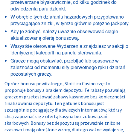
przetwarzane błyskawicznie, od kilku godzinek do
odwiedzenia paru dzionki.
W obrębie tych działaniu hazardowych przygotowano
przyciągające zniżki, w tymże głównie potężne jackpoty.
Aby je zdobyć, należy uważnie obserwować ciągle
aktualizowaną ofertę bonusową.
Wszystkie oferowane Wydarzenia znajdziesz w sekcji o
identycznej kategorii na panelu sterowania.
Gracze mogą obstawiać, przebijać lub spasować w
zależności od momentu siły pierwotnego ręki i działań
pozostałych graczy.
Oprócz bonusu powitalnego, Slottica Casino często
proponuje bonusy z brakiem depozytu. Te rabaty pozwalają
graczom przetestować zabawy kasynowe bez konieczności
finalizowania depozytu. Ten gatunek bonusu jest
szczególnie pociągający dla świeżych internautów, którzy
chcą zapoznać się z ofertą kasyna bez zobowiązań
skarbowych. Bonusy bez depozytu są przeważnie zniżone
czasowo i mają określone wzory, dlatego ważne wydaje się,