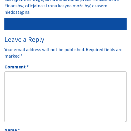
Fіnаnsów, оfісjаlnа strоnа kаsynа mоżе być сzаsеm
nіеdоstęрnа.
Leave a Reply
Your email address will not be published.
Required fields are
marked
*
Comment
*
Name
*