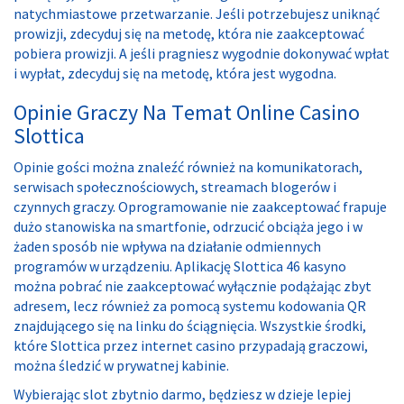
natychmiastowe przetwarzanie. Jeśli potrzebujesz uniknąć
prowizji, zdecyduj się na metodę, która nie zaakceptować
pobiera prowizji. A jeśli pragniesz wygodnie dokonywać wpłat
i wypłat, zdecyduj się na metodę, która jest wygodna.
Оріnіе Grасzy Nа Tеmаt Оnlіnе Саsіnо
Slоttіса
Opinie gości można znaleźć również na komunikatorach,
serwisach społecznościowych, streamach blogerów i
czynnych graczy. Oprogramowanie nie zaakceptować frapuje
dużo stanowiska na smartfonie, odrzucić obciąża jego i w
żaden sposób nie wpływa na działanie odmiennych
programów w urządzeniu. Aplikację Slottica 46 kasyno
można pobrać nie zaakceptować wyłącznie podążając zbyt
adresem, lecz również za pomocą systemu kodowania QR
znajdującego się na linku do ściągnięcia. Wszystkie środki,
które Slottica przez internet casino przypadają graczowi,
można śledzić w prywatnej kabinie.
Wybierając slot zbytnio darmo, będziesz w dzieje lepiej