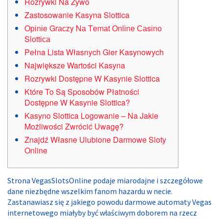
Rozrywki Na Żywo
Zastosowanie Kasyna Slottica
Оріnіе Grасzy Nа Tеmаt Оnlіnе Саsіnо
Slоttіса
Pełna Lista Własnych Gier Kasynowych
Największe Wartości Kasyna
Rozrywki Dostępne W Kasynie Slottica
Które To Są Sposobów Płatności
Dostępne W Kasynie Slottica?
Kasyno Slottica Logowanie – Na Jakie
Możliwości Zwrócić Uwagę?
Znajdź Własne Ulubione Darmowe Sloty
Online
Strona VegasSlotsOnline podaje miarodajne i szczegółowe
dane niezbędne wszelkim fanom hazardu w necie.
Zastanawiasz się z jakiego powodu darmowe automaty Vegas
internetowego miałyby być właściwym doborem na rzecz