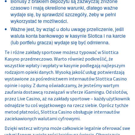
Bonusy z brakiem depozytu są zazwyczaj zniżone
czasowo i mają określone warunki, dlatego ważne
wydaje się, by sprawdzić szczegóły, żeby w pełni
wykorzystać te możliwości.
Ważne jest, by wziąć u dołu uwagę przeliczenie, jeśli
waluta konta bankowego w kasynie Slotica i na karcie
(lub portfelu gracza) wydaje się być odmienna.
Te i różne zakłady sportowe możesz typować w Slottica
Kasyno przedmeczowo. Warto również podkreślić, że
wszystkie wpłaty i wypłaty w kasynie podlegają najlepszym
rodzajom opieki danych. Wysoką jakość usług potwierdzają
wystawione za pośrednictwem internautów Slottica Casino
opinie i opisy. Z dumą oświadczamy, że jesteśmy wartym
zaufania dostawcą rozwiązań w sferze iGamingu. Od slotów,
przez Live Casino, aż na zakłady sportowe – każdy użytkownik
odnajdzie tu coś wyjątkowego na rzecz siebie. Oprócz tychże
metod płatności, Slottica Casino obsługuje internautów
zaciekawionych walutami cyfrowymi.
Dzięki wstecz witryna może całkowicie legalnie oferować swe
usługi fanom z większości krajów na świecie. Obowiązują