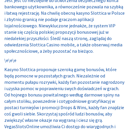
Jest jest to niezbędne do utworzenia bezpiecznego konta
bankowego użytkownika, a równocześnie pozwala na szybką
i łatwą rejestrację. Na chwilę obecną kasyno Slottica w Polsce
i zbytnio granicą nie podaje graczom aplikacji
lojalnościowego. Niewykluczone jednakże, że system VIP
stanie się częścią polskiej propozycji bonusowej już w
niedalekiej przyszłości. Śledź naszą stronę, zaglądaj do
odwiedzenia Slottica Casino mobile, a także obserwuj media
społecznościowe, a żeby pozostać na bieżąco.
\e\e\e
Kasyno Slottica proponuje szeroką gamę bonusów, które
będą pomocne w pozostałych grach. Niezależnie od
momentu pułapu rozrywki, każdy fan pozostanie nagrodzony
i uzyska pomoc w poprawieniu swych doświadczeń w grach.
Od hojnego bonusu powitalnego według darmowe spiny na
całym stoliku, powszednie i cotygodniowe gratyfikacyj w
postaci turniejów i promocji Drops & Wins, każdy fan znajdzie
coś gwoli siebie. Skorzystaj spośród ludzi bonusów, aby
zwiększyć własne okazje na wygraną i ciesz się grą.
VegasSlotsOnline umożliwia Ci dostęp do wiarygodnych i