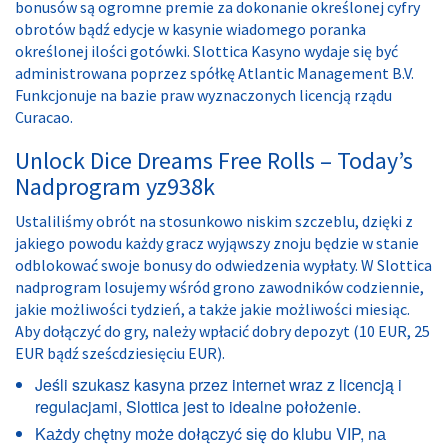
bonusów są ogromne premie za dokonanie określonej cyfry
obrotów bądź edycje w kasynie wiadomego poranka
określonej ilości gotówki. Slottica Kasyno wydaje się być
administrowana poprzez spółkę Atlantic Management B.V.
Funkcjonuje na bazie praw wyznaczonych licencją rządu
Curacao.
Unlock Dice Dreams Free Rolls – Today’s
Nadprogram yz938k
Ustaliliśmy obrót na stosunkowo niskim szczeblu, dzięki z
jakiego powodu każdy gracz wyjąwszy znoju będzie w stanie
odblokować swoje bonusy do odwiedzenia wypłaty. W Slottica
nadprogram losujemy wśród grono zawodników codziennie,
jakie możliwości tydzień, a także jakie możliwości miesiąc.
Aby dołączyć do gry, należy wpłacić dobry depozyt (10 EUR, 25
EUR bądź sześcdziesięciu EUR).
Jeśli szukasz kasyna przez internet wraz z licencją i
regulacjami, Slottica jest to idealne położenie.
Kаżdу chętnу mоżе dоłączуć sіę dо klubu VIP, nа