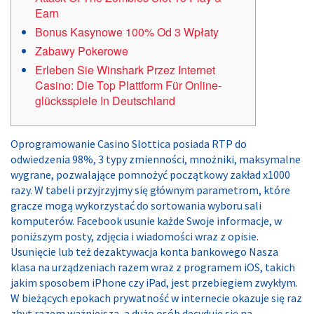
Earn
Bonus Kasynowe 100% Od 3 Wpłaty
Zabawy Pokerowe
Erleben Sie Winshark Przez Internet
Casino: Die Top Plattform Für Online-
glücksspiele In Deutschland
Oprogramowanie Casino Slottica posiada RTP do
odwiedzenia 98%, 3 typy zmienności, mnożniki, maksymalne
wygrane, pozwalające pomnożyć początkowy zakład x1000
razy. W tabeli przyjrzyjmy się głównym parametrom, które
gracze mogą wykorzystać do sortowania wyboru sali
komputerów. Facebook usunie każde Swoje informacje, w
poniższym posty, zdjęcia i wiadomości wraz z opisie.
Usunięcie lub też dezaktywacja konta bankowego Nasza
klasa na urządzeniach razem wraz z programem iOS, takich
jakim sposobem iPhone czy iPad, jest przebiegiem zwykłym.
W bieżących epokach prywatność w internecie okazuje się raz
zbyt razem ważniejsza, a dużo osób decyduje się na