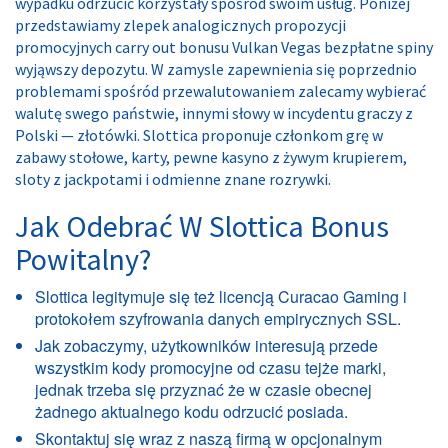
wypadku odrzucić korzystały spośród swoim usług. Poniżej
przedstawiamy zlepek analogicznych propozycji
promocyjnych carry out bonusu Vulkan Vegas bezpłatne spiny
wyjąwszy depozytu. W zamysle zapewnienia się poprzednio
problemami spośród przewalutowaniem zalecamy wybierać
walutę swego państwie, innymi słowy w incydentu graczy z
Polski — złotówki. Slottica proponuje członkom grę w
zabawy stołowe, karty, pewne kasyno z żywym krupierem,
sloty z jackpotami i odmienne znane rozrywki.
Jak Odebrać W Slottica Bonus
Powitalny?
Slottica legitymuje się też licencją Curacao Gaming i
protokołem szyfrowania danych empirycznych SSL.
Jak zobaczymy, użytkowników interesują przede
wszystkim kody promocyjne od czasu tejże marki,
jednak trzeba się przyznać że w czasie obecnej
żadnego aktualnego kodu odrzucić posiada.
Skontaktuj się wraz z naszą firmą w opcjonalnym