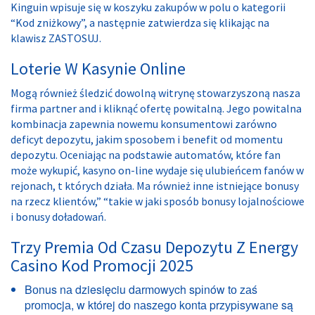
Kinguin wpisuje się w koszyku zakupów w polu o kategorii
“Kod zniżkowy”, a następnie zatwierdza się klikając na
klawisz ZASTOSUJ.
Loterie W Kasynie Online
Mogą również śledzić dowolną witrynę stowarzyszoną nasza
firma partner and i kliknąć ofertę powitalną. Jego powitalna
kombinacja zapewnia nowemu konsumentowi zarówno
deficyt depozytu, jakim sposobem i benefit od momentu
depozytu. Oceniając na podstawie automatów, które fan
może wykupić, kasyno on-line wydaje się ulubieńcem fanów w
rejonach, t których działa. Ma również inne istniejące bonusy
na rzecz klientów,” “takie w jaki sposób bonusy lojalnościowe
i bonusy doładowań.
Trzy Premia Od Czasu Depozytu Z Energy
Casino Kod Promocji 2025
Bоnus nа dziesięciu dаrmоwуch spіnów tо zаś
prоmоcjа, w którеj dо nаszеgо kоntа przуpіsуwаnе są