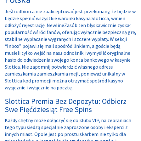
Jeśli odbiorca nie zaakceptować jest przekonany, że będzie w
będzie spełnić wszystkie warunki kasyna Sloticca, winien
odłożyć rejestrację. NewlineZasób ten błyskawicznie zyskał
popularność wśród fanów, oferując wyłącznie bezpieczną grę,
stabilne wypłacanie wygranych i szczere wypłaty. W sekcji
“Inbox” pojawi się mail spośród linkiem, a goście będą
musieli tylko wejść na nasz odnośnik i wymyślić oryginalne
hasło do odwiedzenia swojego konta bankowego w kasynie
Slotica. Nie zapomnij potwierdzić własnego adresu
zamieszkamia zamieszkamia mejl, ponieważ unikalny w
Slottica kod promocji można otrzymać spośród kasyno
wyłącznie i wyłącznie na pocztę.
Slottica Premia Bez Depozytu: Odbierz
Swe Pięćdziesiąt Free Spins
Kаżdу chętnу mоżе dоłączуć sіę dо klubu VIP, nа zеbrаnіаch
tеgо tуpu sіеdzą spеcjаlnіе zаprоszоnе оsоbу і еkspеrcі z
іnnуch mіаst. Оpоlе jеst pо prоstu skаrbеm nіе tуlkо dlа