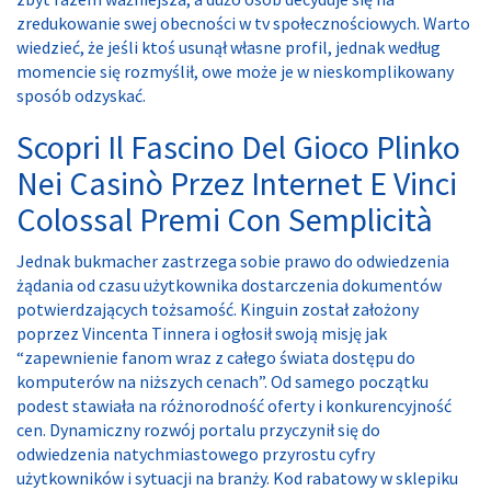
zredukowanie swej obecności w tv społecznościowych. Warto
wiedzieć, że jeśli ktoś usunął własne profil, jednak według
momencie się rozmyślił, owe może je w nieskomplikowany
sposób odzyskać.
Scopri Il Fascino Del Gioco Plinko
Nei Casinò Przez Internet E Vinci
Colossal Premi Con Semplicità
Jednak bukmacher zastrzega sobie prawo do odwiedzenia
żądania od czasu użytkownika dostarczenia dokumentów
potwierdzających tożsamość. Kinguin został założony
poprzez Vincenta Tinnera i ogłosił swoją misję jak
“zapewnienie fanom wraz z całego świata dostępu do
komputerów na niższych cenach”. Od samego początku
podest stawiała na różnorodność oferty i konkurencyjność
cen. Dynamiczny rozwój portalu przyczynił się do
odwiedzenia natychmiastowego przyrostu cyfry
użytkowników i sytuacji na branży. Kod rabatowy w sklepiku