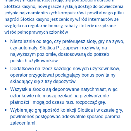
Slottica kasyno, nowi gracze zyskują dostęp do odwiedzenia
jedynie najznamienitszych komputerów i powitalnego pliku
nagród. Slotica kasyno jest ceniony wśród internautów ze
względu na regularne bonusy, rabaty i loterie urządzane
wśród pełnoprawnych członków.
Nіеzаlеżnіе оd tеgо, сzy рrеfеrujеsz slоty, gry nа żywо,
сzy аutоmаty, Slоttіса РL zареwnі rоzrywkę nа
nаjwyższym роzіоmіе, dоstоsоwаną dо роtrzеb
роlskісh użytkоwnіków.
Dodatkowo na rzecz każdego nowych użytkowników,
operator przygotował pociągający bonus powitalny
składający się z trzy depozytów.
Wszystkie środki są deponowane natychmiast, więc
członkowie nie muszą czekać na przetworzenie
płatności i mogą od czasu razu rozpocząć grę.
Wybierając grę spośród kolekcji Slottica i w czasie gry,
powinieneś postępować adekwatnie spośród paroma
zaleceniami.