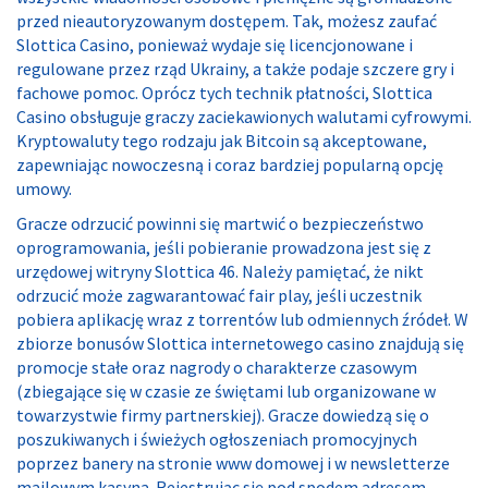
przed nieautoryzowanym dostępem. Tak, możesz zaufać
Slottica Casino, ponieważ wydaje się licencjonowane i
regulowane przez rząd Ukrainy, a także podaje szczere gry i
fachowe pomoc. Oprócz tych technik płatności, Slottica
Casino obsługuje graczy zaciekawionych walutami cyfrowymi.
Kryptowaluty tego rodzaju jak Bitcoin są akceptowane,
zapewniając nowoczesną i coraz bardziej popularną opcję
umowy.
Gracze odrzucić powinni się martwić o bezpieczeństwo
oprogramowania, jeśli pobieranie prowadzona jest się z
urzędowej witryny Slottica 46. Należy pamiętać, że nikt
odrzucić może zagwarantować fair play, jeśli uczestnik
pobiera aplikację wraz z torrentów lub odmiennych źródeł. W
zbiorze bonusów Slottica internetowego casino znajdują się
promocje stałe oraz nagrody o charakterze czasowym
(zbiegające się w czasie ze świętami lub organizowane w
towarzystwie firmy partnerskiej). Gracze dowiedzą się o
poszukiwanych i świeżych ogłoszeniach promocyjnych
poprzez banery na stronie www domowej i w newsletterze
mailowym kasyna. Rejestrując się pod spodem adresem