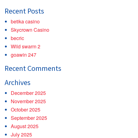
Recent Posts
betika casino
Skycrown Casino
becric
Wild swarm 2
goawin 247
Recent Comments
Archives
December 2025
November 2025
October 2025
September 2025
August 2025
July 2025