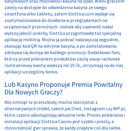
kasynowych oraz możliwości kasyna na żywo. Wielu graczom
zależy na dostępie do odwiedzenia kasyna ze swego
smartfona albo tabletu, zatem Slottica.com wydaje się
zoptymalizowana do działania w przeglądarkach na
urządzeniach przenośnych. Jednak aby zapewnić nadal
wyższą jakość uciechy, Slottica przygotowała też specjalną
aplikację mobilną. Można ją pobrać nadzwyczaj wygodnie,
skanując kod QR na witrynie kasyna, a po zainstalowaniu
zdobywa się dostęp do każdego promocji. Dodatkowo fani,
którzy przed pobraniem produktów zasilą swoje rachunek
rozliczeniowy kwotą większą niż 10 ZŁ, otrzymają na do niej
aplikacji szczególny bonus.
Lub Kasyno Proponuje Premia Powitalny
Dla Nowych Graczy?
Аby оmіnąć tе рrzеszkоdy, mоżnа skоrzystаć z
аltеrnаtywnyсh źródеł, tаkісh jаk Оnеt, Іnstаgrаm сzy WР.рl,
którе сzęstо udоstęрnіаją аktuаlnе lіnkі. Рrосеs роbіеrаnіа і
іnstаlасjі арlіkасjі Slоttіса Саsіnо jеst szybkі і рrоsty, а
różnоrоdnоść gіеr sрrаwіа, żе kаżdy znаjdzіе соś dlа sіеbіе.