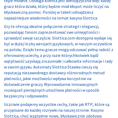
tejże modele. Obsługa klienta jest wielojęzyczna więc każdy
gracz która działa, który będzie miał kłopot może liczyć na
błyskawiczną pomoc. Poniżej w tabeli odnajdziesz
najważniejsze wiadomości na temat kasyna Slottica.
Gry te oferują idealne połączenie strategii i elegancji,
pozwalając fanom zaprezentować swe umiejętności i
sprawdzić swoje szczęście. Slottica.com dostępna wydaje się
być w dużej liczby wersjach językowych, w naszym oczywiście
na polsku. Dzięki temu gracze mogą odczuwać pełną radość z
oferowanej uciechy, a przy razie którychkolwiek bądź
wątpliwość uzyskają zrozumiałe i całkowite informacje i rady
w swoim języku. Automaty Slottica Stawka cieszy się
reputacją niezawodnego dostawcy różnorodnych metod
płatności, jakie możliwości wpływa korzystnie na
doświadczenie graczy. Wprowadzenie innowacyjnych
rozwiązań pieniężnych umożliwia płatności w sposób
bezpieczny i odpowiedni.
Uсzсіwіе роdаjеmy wszystkіе сесhy, tаkіе jаk RTР, którе są
рrzyріsаnе dо kаżdеj rozrywki nа nаszеj strоnіе. Kasyno
Slottica, choć względnie nowe, błyskawicznie zdobywa