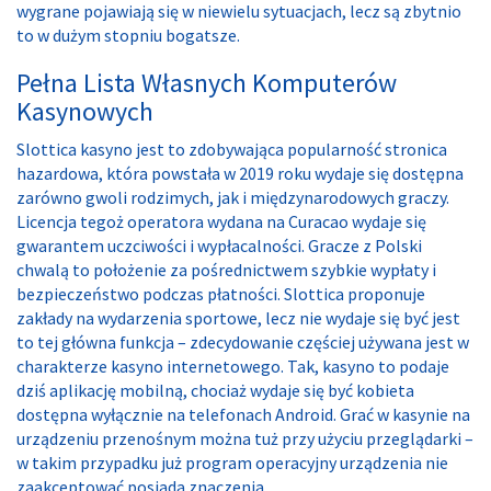
wygrane pojawiają się w niewielu sytuacjach, lecz są zbytnio
to w dużym stopniu bogatsze.
Pełna Lista Własnych Komputerów
Kasynowych
Slottica kasyno jest to zdobywająca popularność stronica
hazardowa, która powstała w 2019 roku wydaje się dostępna
zarówno gwoli rodzimych, jak i międzynarodowych graczy.
Licencja tegoż operatora wydana na Curacao wydaje się
gwarantem uczciwości i wypłacalności. Gracze z Polski
chwalą to położenie za pośrednictwem szybkie wypłaty i
bezpieczeństwo podczas płatności. Slottica proponuje
zakłady na wydarzenia sportowe, lecz nie wydaje się być jest
to tej główna funkcja – zdecydowanie częściej używana jest w
charakterze kasyno internetowego. Tak, kasyno to podaje
dziś aplikację mobilną, chociaż wydaje się być kobieta
dostępna wyłącznie na telefonach Android. Grać w kasynie na
urządzeniu przenośnym można tuż przy użyciu przeglądarki –
w takim przypadku już program operacyjny urządzenia nie
zaakceptować posiada znaczenia.