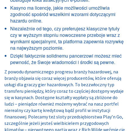
Kasyno ma licencję, jakie możliwości umożliwia
zgodność spośród wszelkimi wzorami dotyczącymi
hazardu online.
Niezależnie od tego, czy preferujesz klasyczne tytuły
czy w wyższym stopniu nowoczesne przeboje wraz z
wynikami specjalnymi, ta platforma zapewnia rozrywkę
na najwyższym poziomie.
Dzięki faktycznie solidnemu pancerzowi możesz mieć
pewność, że Swoje wiadomości i środki są pewne.
Z powodu dynamicznego progresu branży hazardowej, na
branży objawia się coraz więcej producentów, które oferują
usługi dla graczy gier hazardowych. To bezzwłoczny typ
transferu pieniędzy, który coraz to częściej dostępny wydaje
się w kasynach. Dostępne kształty wypłaty są zbliżone do
ludzi – pieniądze również możemy wybrać na nasz portfel
nierealny czy kartę kredytową bądź profil w instytucji
finansowej. Polecamy też sloty przedsiębiorstwa Play’n Go,
szczególnie jeżeli jesteś wielbicielem przygodowych
klimatów – pierwotnego partia wraz z Rich Wilde weźmie cię