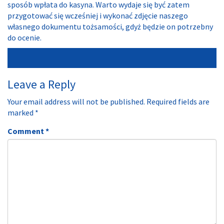
sposób wpłata do kasyna. Warto wydaje się być zatem
przygotować się wcześniej i wykonać zdjęcie naszego
własnego dokumentu tożsamości, gdyż będzie on potrzebny
do ocenie.
Leave a Reply
Your email address will not be published.
Required fields are
marked
*
Comment
*