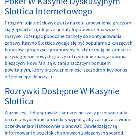
Poker W Kasynie Dyskusyjnym
Slottica Internetowego
Program lojalnościowy dzierży na celu zapewnienie graczom
ciągłej wartości, ulepszając katalogów wrażenia wraz z
rozrywki i oferując poboczne zachęty do kontynuowania
zabawy. Kasyno Slottica wydaje się być popularne z kuszących
bonusów i propozycji promocyjnych, które mają na zamiarze
przyciągnięcie nowych graczy i utrzymanie zaangażowania
bieżących. Nowi fani są witani znaczącym bonusem
powitalnym, który przeważnie mieści szczodrobliwy bonus
od głównego depozytu.
Rozrywki Dostępne W Kasynie
Slottica
Ważne jest, żeby sprawdzić konkretne czasy przetwarzania
na rzecz wybieranej procedury wypłaty, aby zarządzać swoimi
oczekiwaniami i stosownie planować. Odwiedzający są
informowani o wszelakich sprawach związanych spośród