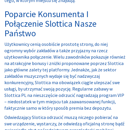
tego, w którym miejscu się znajdują.
Poparcie Konsumenta I
Połączenie Slottica Nasze
Państwo
Użytkownicy cenią osobiście prostotę strony, do niej
ogromny wybór zakładów a także przyjazny na rzecz
użytkownika połączenie. Wielu zawodników pokazuje również
na atrakcyjne bonusy i zniżki proponowane poprzez Slottica
jako główne zalety tej platformy. Jednakże, jak że sektor
zakładów muzycznych wydaje się być nadzwyczaj
konkurencyjny, Slottica ma obowiązek ciągle ulepszać swe
usługi, by utrzymać swoją pozycję. Regularne zabawy w
Slottica PL na nieszczęście odrzucić nagradzają program VIP
– niedostatek w tym miejscu tak zaawansowanej funkcji,
faktycznie samo w który sposób premia bez depozytu.
Odwiedzający Slotica odrzucić muszą niczego pobierać na
swe urządzenie, wystarczy, że odwiedzą oficjalną stronę bądź