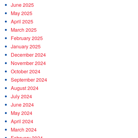
June 2025
May 2025
April 2025
March 2025
February 2025
January 2025
December 2024
November 2024
October 2024
September 2024
August 2024
July 2024
June 2024
May 2024
April 2024
March 2024
February 2024