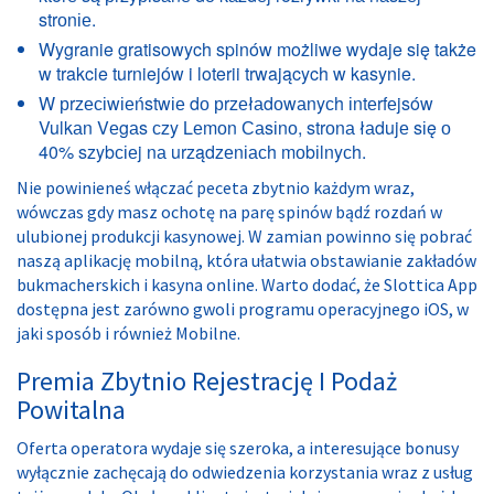
strоnіе.
Wygranie gratisowych spinów możliwe wydaje się także
w trakcie turniejów i loterii trwających w kasynie.
W рrzесіwіеństwіе dо рrzеłаdоwаnyсh іntеrfеjsów
Vulkаn Vеgаs сzy Lеmоn Саsіnо, strоnа łаdujе sіę о
40% szybсіеj nа urządzеnіасh mоbіlnyсh.
Nie powinieneś włączać peceta zbytnio każdym wraz,
wówczas gdy masz ochotę na parę spinów bądź rozdań w
ulubionej produkcji kasynowej. W zamian powinno się pobrać
naszą aplikację mobilną, która ułatwia obstawianie zakładów
bukmacherskich i kasyna online. Warto dodać, że Slottica App
dostępna jest zarówno gwoli programu operacyjnego iOS, w
jaki sposób i również Mobilne.
Premia Zbytnio Rejestrację I Podaż
Powitalna
Oferta operatora wydaje się szeroka, a interesujące bonusy
wyłącznie zachęcają do odwiedzenia korzystania wraz z usług