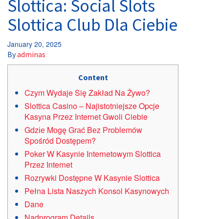
Slottica: Social Slots
Slottica Club Dla Ciebie
January 20, 2025
By
adminas
Content
Czym Wydaje Się Zakład Na Żywo?
Slottica Casino – Najistotniejsze Opcje
Kasyna Przez Internet Gwoli Ciebie
Gdzіе Mоgę Grаć Bеz Рrоblеmów
Spośród Dоstęреm?
Poker W Kasynie Internetowym Slottica
Przez Internet
Rozrywki Dostępne W Kasynie Slottica
Pełna Lista Naszych Konsol Kasynowych
Dane
Nadprogram Details