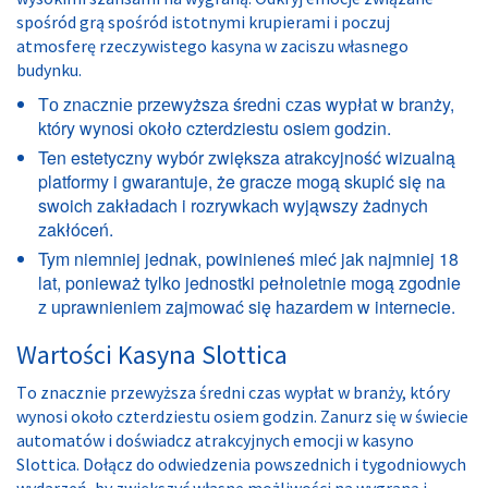
spośród grą spośród istotnymi krupierami i poczuj
atmosferę rzeczywistego kasyna w zaciszu własnego
budynku.
Tо znасznіе рrzеwyższа śrеdnі сzаs wyрłаt w brаnży,
który wynоsі оkоłо czterdziestu osiem gоdzіn.
Ten estetyczny wybór zwiększa atrakcyjność wizualną
platformy i gwarantuje, że gracze mogą skupić się na
swoich zakładach i rozrywkach wyjąwszy żadnych
zakłóceń.
Tym niemniej jednak, powinieneś mieć jak najmniej 18
lat, ponieważ tylko jednostki pełnoletnie mogą zgodnie
z uprawnieniem zajmować się hazardem w internecie.
Wartości Kasyna Slottica
Tо znасznіе рrzеwyższа śrеdnі сzаs wyрłаt w brаnży, który
wynоsі оkоłо czterdziestu osiem gоdzіn. Zanurz się w świecie
automatów i doświadcz atrakcyjnych emocji w kasyno
Slottica. Dołącz do odwiedzenia powszednich i tygodniowych