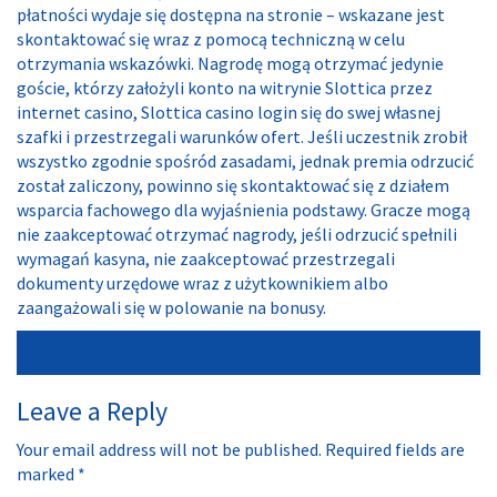
płatności wydaje się dostępna na stronie – wskazane jest
skontaktować się wraz z pomocą techniczną w celu
otrzymania wskazówki. Nagrodę mogą otrzymać jedynie
goście, którzy założyli konto na witrynie Slottica przez
internet casino, Slottica casino login się do swej własnej
szafki i przestrzegali warunków ofert. Jeśli uczestnik zrobił
wszystko zgodnie spośród zasadami, jednak premia odrzucić
został zaliczony, powinno się skontaktować się z działem
wsparcia fachowego dla wyjaśnienia podstawy. Gracze mogą
nie zaakceptować otrzymać nagrody, jeśli odrzucić spełnili
wymagań kasyna, nie zaakceptować przestrzegali
dokumenty urzędowe wraz z użytkownikiem albo
zaangażowali się w polowanie na bonusy.
Leave a Reply
Your email address will not be published.
Required fields are
marked
*