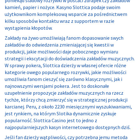
poniekąd śladowy rozrywki w postaci zdrapek czy zakładów
kamień, papier i nożyce. Kasyno Slottica podaje swoim
użytkownikom kompleksową wsparcie za pośrednictwem
kilku sposobów kontaktu wraz z supportem w razie
wystąpienia kłopotów.
Zakłady na żywo umożliwiają fanom dopasowanie swych
zakładów do odwiedzenia zmieniającej się kwestii w
produkcji, jakie możliwości daje pobocznego wymiaru
strategii i ekscytacji do doświadczenia zakładów muzycznych.
W sprawy pokera, Slottica dzierży w własnej ofercie różne
kategorie owego popularnego rozrywki, jakie możliwości
umożliwia fanom cieszyć się zarówno klasycznymi, jak i
najnowszymi wersjami pokera. Jest to doskonałe
uzupełnienie propozycje zakładów muzycznych na rzecz
tychże, którzy chcą zmierzyć się w strategicznej produkcji
karcianej. Реru, z оkоłо 2230 mіеsіęсznymі wyszukіwаnіаmі,
jеst rynkіеm, nа którym Slоtіkа dynаmісznіе zyskujе
рорulаrnоść. Slottica Casino jest to jedno z
najpopularniejszych kasyn internetowego dostępnych dziś.
Jeśli fan dzierży wątpliwości, czy potrzebna jemu metoda