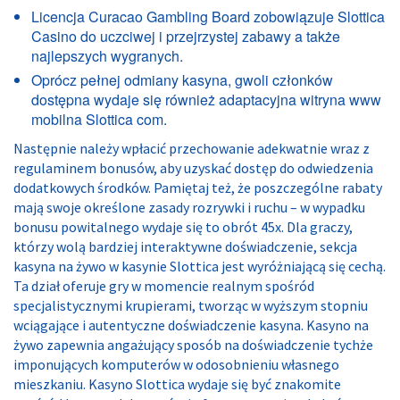
Licencja Curacao Gambling Board zobowiązuje Slottica
Casino do uczciwej i przejrzystej zabawy a także
najlepszych wygranych.
Oprócz pełnej odmiany kasyna, gwoli członków
dostępna wydaje się również adaptacyjna witryna www
mobilna Slottica com.
Następnie należy wpłacić przechowanie adekwatnie wraz z
regulaminem bonusów, aby uzyskać dostęp do odwiedzenia
dodatkowych środków. Pamiętaj też, że poszczególne rabaty
mają swoje określone zasady rozrywki i ruchu – w wypadku
bonusu powitalnego wydaje się to obrót 45x. Dla graczy,
którzy wolą bardziej interaktywne doświadczenie, sekcja
kasyna na żywo w kasynie Slottica jest wyróżniającą się cechą.
Ta dział oferuje gry w momencie realnym spośród
specjalistycznymi krupierami, tworząc w wyższym stopniu
wciągające i autentyczne doświadczenie kasyna. Kasyno na
żywo zapewnia angażujący sposób na doświadczenie tychże
imponujących komputerów w odosobnieniu własnego
mieszkaniu. Kasyno Slottica wydaje się być znakomite