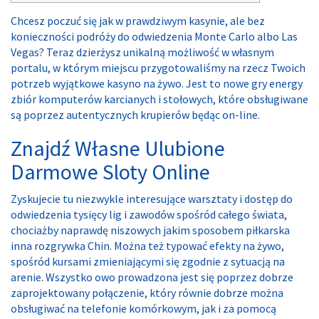
Chcesz poczuć się jak w prawdziwym kasynie, ale bez
konieczności podróży do odwiedzenia Monte Carlo albo Las
Vegas? Teraz dzierżysz unikalną możliwość w własnym
portalu, w którym miejscu przygotowaliśmy na rzecz Twoich
potrzeb wyjątkowe kasyno na żywo. Jest to nowe gry energy
zbiór komputerów karcianych i stołowych, które obsługiwane
są poprzez autentycznych krupierów będąc on-line.
Znajdź Własne Ulubione
Darmowe Sloty Online
Zyskujecie tu niezwykle interesujące warsztaty i dostęp do
odwiedzenia tysięcy lig i zawodów spośród całego świata,
chociażby naprawdę niszowych jakim sposobem piłkarska
inna rozgrywka Chin. Można też typować efekty na żywo,
spośród kursami zmieniającymi się zgodnie z sytuacją na
arenie. Wszystko owo prowadzona jest się poprzez dobrze
zaprojektowany połączenie, który równie dobrze można
obsługiwać na telefonie komórkowym, jak i za pomocą