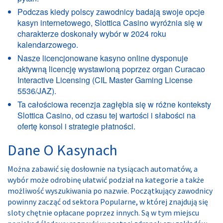
Podczas kiedy polscy zawodnicy badają swoje opcje
kasyn internetowego, Slottica Casino wyróżnia się w
charakterze doskonały wybór w 2024 roku
kalendarzowego.
Nasze licencjonowane kasyno online dysponuje
aktywną licencję wystawioną poprzez organ Curacao
Interactive Licensing (CIL Master Gaming License
5536/JAZ).
Ta całościowa recenzja zagłębia się w różne konteksty
Slottica Casino, od czasu tej wartości i słabości na
ofertę konsol i strategie płatności.
Dane O Kasynach
Można zabawić się dosłownie na tysiącach automatów, a
wybór może odrobinę ułatwić podział na kategorie a także
możliwość wyszukiwania po nazwie. Początkujący zawodnicy
powinny zacząć od sektora Popularne, w której znajdują się
sloty chętnie opłacane poprzez innych. Są w tym miejscu