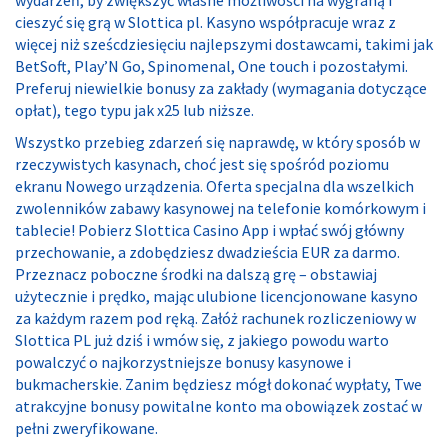
wydarzeń, by zwiększyć własne możliwości na wygraną i
cieszyć się grą w Slottica pl. Kasyno współpracuje wraz z
więcej niż sześcdziesięciu najlepszymi dostawcami, takimi jak
BetSoft, Play’N Go, Spinomenal, One touch i pozostałymi.
Preferuj niewielkie bonusy za zakłady (wymagania dotyczące
opłat), tego typu jak x25 lub niższe.
Wszystko przebieg zdarzeń się naprawdę, w który sposób w
rzeczywistych kasynach, choć jest się spośród poziomu
ekranu Nowego urządzenia. Oferta specjalna dla wszelkich
zwolenników zabawy kasynowej na telefonie komórkowym i
tablecie! Pobierz Slottica Casino App i wpłać swój główny
przechowanie, a zdobędziesz dwadzieścia EUR za darmo.
Przeznacz poboczne środki na dalszą grę – obstawiaj
użytecznie i prędko, mając ulubione licencjonowane kasyno
za każdym razem pod ręką. Załóż rachunek rozliczeniowy w
Slottica PL już dziś i wmów się, z jakiego powodu warto
powalczyć o najkorzystniejsze bonusy kasynowe i
bukmacherskie. Zanim będziesz mógł dokonać wypłaty, Twe
atrakcyjne bonusy powitalne konto ma obowiązek zostać w
pełni zweryfikowane.