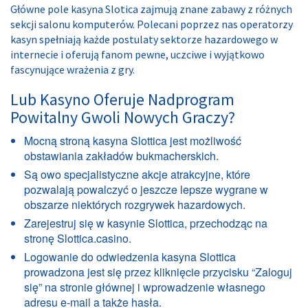
Główne pole kasyna Slotica zajmują znane zabawy z różnych
sekcji salonu komputerów. Polecani poprzez nas operatorzy
kasyn spełniają każde postulaty sektorze hazardowego w
internecie i oferują fanom pewne, uczciwe i wyjątkowo
fascynujące wrażenia z gry.
Lub Kasyno Oferuje Nadprogram
Powitalny Gwoli Nowych Graczy?
Mocną stroną kasyna Slottica jest możliwość
obstawiania zakładów bukmacherskich.
Są owo specjalistyczne akcje atrakcyjne, które
pozwalają powalczyć o jeszcze lepsze wygrane w
obszarze niektórych rozgrywek hazardowych.
Zarejestruj się w kasynie Slottica, przechodząc na
stronę Slottica.casino.
Logowanie do odwiedzenia kasyna Slottica
prowadzona jest się przez kliknięcie przycisku “Zaloguj
się” na stronie głównej i wprowadzenie własnego
adresu e-mail a także hasła.