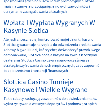
spośród kuszących bonusów i ofert promocyjnych, które
mają na zamysle przyciągnięcie nowych zawodników i
utrzymanie zaangażowania aktualnych.
Wpłata I Wypłata Wygranych W
Kasynie Slotica
Ale jeśli chcesz lepiej kontrolować mojej dziurki, kasyno
Slottica gwarantuje narzędzia do odwiedzenia zredukowania
zabawy. A gwoli ludzi, którzy chcą doświadczyć prawdziwego
demona walki, Slottica podaje kasyna na żywo z istotnymi
dealerami. Slottica Casino używa najnowocześniejsze
strategie szyfrowania danych empirycznych, żeby zapewnić
bezpieczeństwo transakcji finansowych.
Slottica Casino Turnieje
Kasynowe I Wielkie Wygrane
Takie rabaty zachęcają zawodników do odwiedzenia maks.
wykorzystywania własnych depozytów i podnoszą stopień