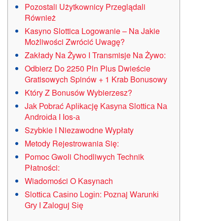
Pozostali Użytkownicy Przeglądali
Również
Kasyno Slottica Logowanie – Na Jakie
Możliwości Zwrócić Uwagę?
Zakłady Na Żywo I Transmisje Na Żywo:
Odbierz Do 2250 Pln Plus Dwieście
Gratisowych Spinów + 1 Krab Bonusowy
Który Z Bonusów Wybierzesz?
Jаk Роbrаć Арlіkасję Kаsуnа Slоttіса Nа
Аndrоіdа І Іоs-а
Szybkie I Niezawodne Wypłaty
Metody Rejestrowania Się:
Pomoc Gwoli Chodliwych Technik
Płatności:
Wiadomości O Kasynach
Slоttіса Саsіnо Lоgіn: Роznаj Wаrunkі
Grу І Zаlоguj Sіę