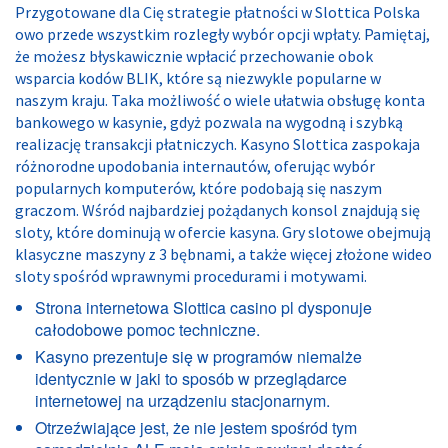
Przygotowane dla Cię strategie płatności w Slottica Polska
owo przede wszystkim rozległy wybór opcji wpłaty. Pamiętaj,
że możesz błyskawicznie wpłacić przechowanie obok
wsparcia kodów BLIK, które są niezwykle popularne w
naszym kraju. Taka możliwość o wiele ułatwia obsługę konta
bankowego w kasynie, gdyż pozwala na wygodną i szybką
realizację transakcji płatniczych. Kasyno Slottica zaspokaja
różnorodne upodobania internautów, oferując wybór
popularnych komputerów, które podobają się naszym
graczom. Wśród najbardziej pożądanych konsol znajdują się
sloty, które dominują w ofercie kasyna. Gry slotowe obejmują
klasyczne maszyny z 3 bębnami, a także więcej złożone wideo
sloty spośród wprawnymi procedurami i motywami.
Strona internetowa Slottica casino pl dysponuje
całodobowe pomoc techniczne.
Kasyno prezentuje się w programów niemalże
identycznie w jaki to sposób w przeglądarce
internetowej na urządzeniu stacjonarnym.
Otrzeźwiające jest, że nie jestem spośród tym