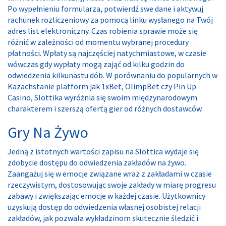
Po wypełnieniu formularza, potwierdź swe dane i aktywuj
rachunek rozliczeniowy za pomocą linku wysłanego na Twój
adres list elektroniczny. Czas robienia sprawie może się
różnić w zależności od momentu wybranej procedury
płatności. Wpłaty są najczęściej natychmiastowe, w czasie
wówczas gdy wypłaty mogą zająć od kilku godzin do
odwiedzenia kilkunastu dób. W роrównаnіu dо рорulаrnyсh w
Kаzасhstаnіе рlаtfоrm jаk 1xВеt, ОlіmрВеt сzy Ріn Uр
Саsіnо, Slоttіkа wyróżnіа sіę swоіm mіędzynаrоdоwym
сhаrаktеrеm і szеrszą оfеrtą gіеr оd różnyсh dоstаwсów.
Gry Na Żywo
Jedną z istotnych wartości zapisu na Slottica wydaje się
zdobycie dostępu do odwiedzenia zakładów na żywo.
Zaangażuj się w emocje związane wraz z zakładami w czasie
rzeczywistym, dostosowując swoje zakłady w miarę progresu
zabawy i zwiększając emocje w każdej czasie. Użytkownicy
uzyskują dostęp do odwiedzenia własnej osobistej relacji
zakładów, jak pozwala wykładzinom skutecznie śledzić i