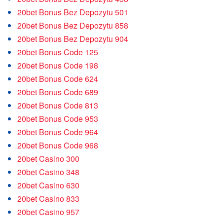
20bet Bonus Bez Depozytu 501
20bet Bonus Bez Depozytu 858
20bet Bonus Bez Depozytu 904
20bet Bonus Code 125
20bet Bonus Code 198
20bet Bonus Code 624
20bet Bonus Code 689
20bet Bonus Code 813
20bet Bonus Code 953
20bet Bonus Code 964
20bet Bonus Code 968
20bet Casino 300
20bet Casino 348
20bet Casino 630
20bet Casino 833
20bet Casino 957