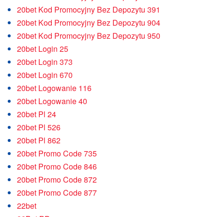
20bet Kod Promocyjny Bez Depozytu 391
20bet Kod Promocyjny Bez Depozytu 904
20bet Kod Promocyjny Bez Depozytu 950
20bet Login 25
20bet Login 373
20bet Login 670
20bet Logowanie 116
20bet Logowanie 40
20bet Pl 24
20bet Pl 526
20bet Pl 862
20bet Promo Code 735
20bet Promo Code 846
20bet Promo Code 872
20bet Promo Code 877
22bet