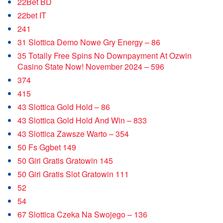
22Bet BD
22bet IT
241
31 Slottica Demo Nowe Gry Energy – 86
35 Totally Free Spins No Downpayment At Ozwin
Casino State Now! November 2024 – 596
374
415
43 Slottica Gold Hold – 86
43 Slottica Gold Hold And Win – 833
43 Slottica Zawsze Warto – 354
50 Fs Ggbet 149
50 Giri Gratis Gratowin 145
50 Giri Gratis Slot Gratowin 111
52
54
67 Slottica Czeka Na Swojego – 136