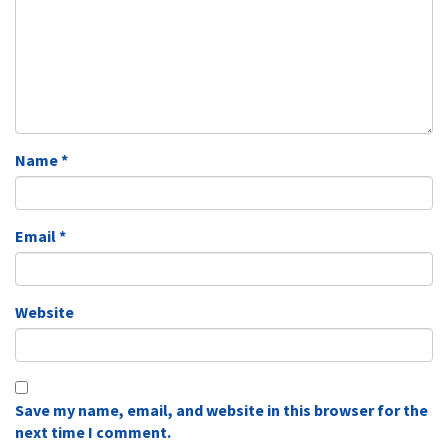
Name
*
Email
*
Website
Save my name, email, and website in this browser for the
next time I comment.