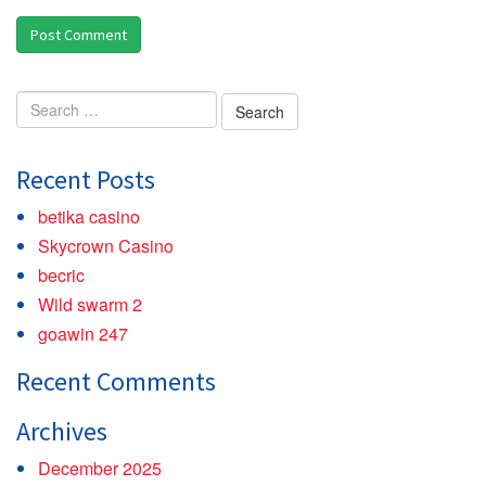
Search
for:
Recent Posts
betika casino
Skycrown Casino
becric
Wild swarm 2
goawin 247
Recent Comments
Archives
December 2025