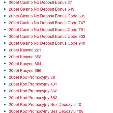
20bet Casino No Deposit Bonus 37
20bet Casino No Deposit Bonus 549
20bet Casino No Deposit Bonus Code 535
20bet Casino No Deposit Bonus Code 747
20bet Casino No Deposit Bonus Code 791
20bet Casino No Deposit Bonus Code 903
20bet Casino No Deposit Bonus Code 940
20bet Kasyno 221
20bet Kasyno 653
20bet Kasyno 694
20bet Kasyno 696
20bet Kod Promocyjny 38
20bet Kod Promocyjny 431
20bet Kod Promocyjny 662
20bet Kod Promocyjny 682
20bet Kod Promocyjny Bez Depozytu 10
20bet Kod Promocyjny Bez Depozytu 106