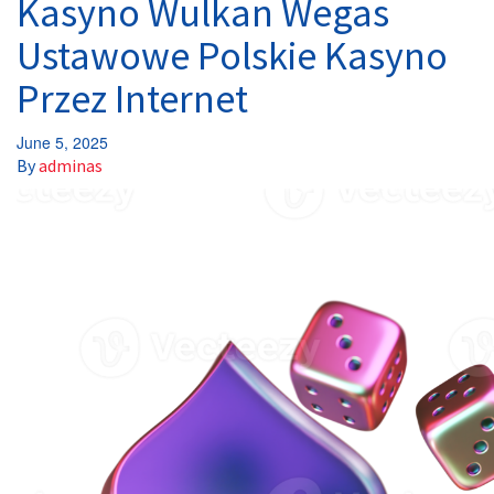
Kasyno Wulkan Wegas
Ustawowe Polskie Kasyno
Przez Internet
June 5, 2025
By
adminas