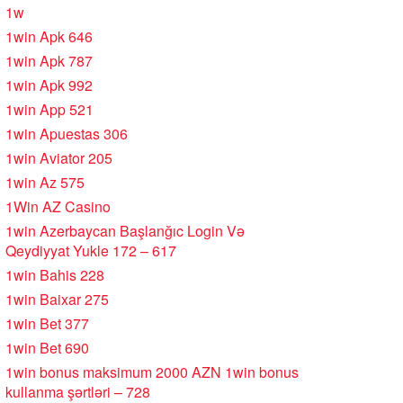
1w
1win Apk 646
1win Apk 787
1win Apk 992
1win App 521
1win Apuestas 306
1win Aviator 205
1win Az 575
1Win AZ Casino
1win Azerbaycan Başlanğıc Login Və
Qeydiyyat Yukle 172 – 617
1win Bahis 228
1win Baixar 275
1win Bet 377
1win Bet 690
1win bonus maksimum 2000 AZN 1win bonus
kullanma şərtləri – 728