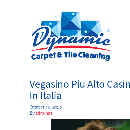
Vegasino Piu Alto Casi
In Italia
October 16, 2025
By
adminas