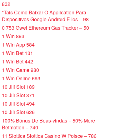
832
"Tais Como Baixar O Application Para
Dispositivos Google Android E Ios – 98
0 753 Gwei Ethereum Gas Tracker – 50
1 Win 893
1 Win App 584
1 Win Bet 131
1 Win Bet 442
1 Win Game 980
1 Win Online 693
10 Jili Slot 189
10 Jili Slot 371
10 Jili Slot 494
10 Jili Slot 626
100% Bônus De Boas-vindas + 50% More
Betmotion – 740
11 Slottica Slottica Casino W Polsce – 786