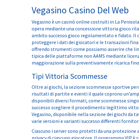
Vegasino Casino Del Web
Vegasino è un casinò online costruiti in La Penisola c
opera mediante una concessione vittoria gioco ril
ambito successo gioco regolamentato e fidato. Il ca
proteggere i dati dei giocatori e le transazioni fin
offrendo strumenti come possiamo asserire che limit
tipica delle piattaforme non AAMS mediante licenz
maggiorazione sulla preventivamente ricarica fino 
Tipi Vittoria Scommesse
Oltre ai giochi, la sezione scommesse sportive per
risultati di partite e eventi il quale coprono un’a
disponibili diversi formati, come scommesse singol
successo scegliere il procedimento legittimo vitto
Vegasino, disponibile nella sezione dei giochi da t
varie versioni e varianti successo differenti fornitori
Ciascuno i server sono protetti da una protezione af
privacy di ciascuno giocatore. Il programma VIP è 