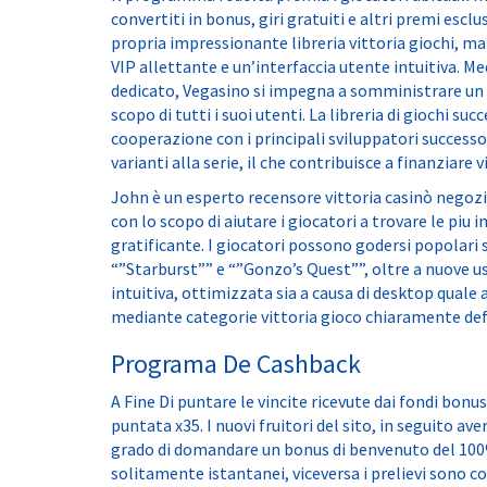
convertiti in bonus, giri gratuiti e altri premi esclu
propria impressionante libreria vittoria giochi, 
VIP allettante e un’interfaccia utente intuitiva. M
dedicato, Vegasino si impegna a somministrare un c
scopo di tutti i suoi utenti. La libreria di giochi su
cooperazione con i principali sviluppatori success
varianti alla serie, il che contribuisce a finanziare
John è un esperto recensore vittoria casinò negozi
con lo scopo di aiutare i giocatori a trovare le pi
gratificante. I giocatori possono godersi popola
“”Starburst”” e “”Gonzo’s Quest””, oltre a nuove u
intuitiva, ottimizzata sia a causa di desktop quale a 
mediante categorie vittoria gioco chiaramente defin
Programa De Cashback
A Fine Di puntare le vincite ricevute dai fondi bonus 
puntata x35. I nuovi fruitori del sito, in seguito av
grado di domandare un bonus di benvenuto del 100% 
solitamente istantanei, viceversa i prelievi sono cost