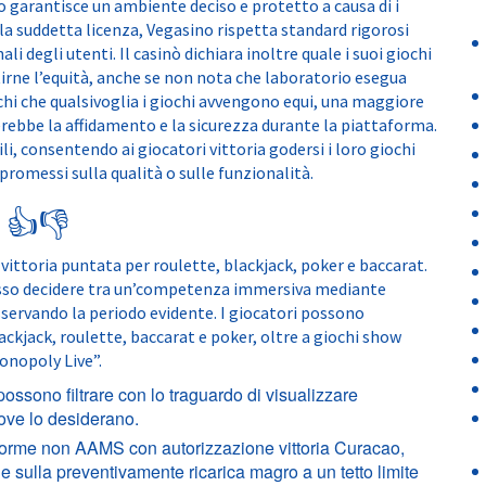
o garantisce un ambiente deciso e protetto a causa di i
 la suddetta licenza, Vegasino rispetta standard rigorosi
li degli utenti. Il casinò dichiara inoltre quale i suoi giochi
irne l’equità, anche se non nota che laboratorio esegua
chi che qualsivoglia i giochi avvengono equi, una maggiore
rebbe la affidamento e la sicurezza durante la piattaforma.
li, consentendo ai giocatori vittoria godersi i loro giochi
romessi sulla qualità o sulle funzionalità.
o 👍👎
 vittoria puntata per roulette, blackjack, poker e baccarat.
cesso decidere tra un’competenza immersiva mediante
servando la periodo evidente. I giocatori possono
ackjack, roulette, baccarat e poker, oltre a giochi show
onopoly Live”.
possono filtrare con lo traguardo di visualizzare
 ove lo desiderano.
ttaforme non AAMS con autorizzazione vittoria Curacao,
e sulla preventivamente ricarica magro a un tetto limite