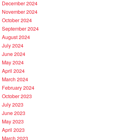
December 2024
November 2024
October 2024
September 2024
August 2024
July 2024
June 2024
May 2024
April 2024
March 2024
February 2024
October 2023
July 2023
June 2023
May 2023
April 2023
March 2023