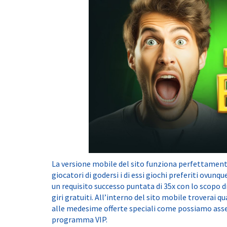
La versione mobile del sito funziona perfettament
giocatori di godersi i di essi giochi preferiti ovunq
un requisito successo puntata di 35x con lo scopo di i
giri gratuiti. All’interno del sito mobile troverai qu
alle medesime offerte speciali come possiamo asse
programma VIP.