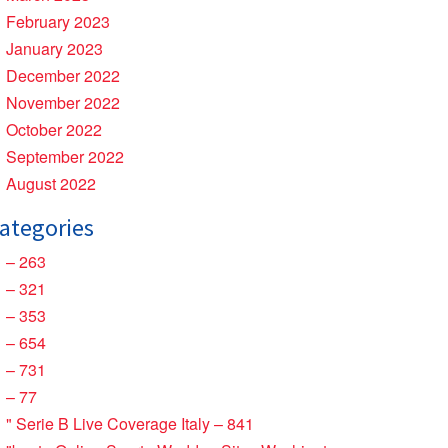
February 2023
January 2023
December 2022
November 2022
October 2022
September 2022
August 2022
ategories
– 263
– 321
– 353
– 654
– 731
– 77
"️ Serie B Live Coverage Italy – 841