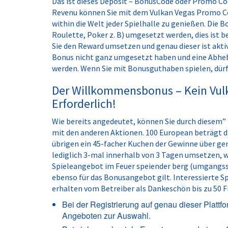
Das ist dieses Deposit – BonusCode oder Promo Co
Revenu können Sie mit dem Vulkan Vegas Promo 
within die Welt jeder Spielhalle zu genießen. Die 
Roulette, Poker z. B) umgesetzt werden, dies ist 
Sie den Reward umsetzen und genau dieser ist akti
Bonus nicht ganz umgesetzt haben und eine Abhe
werden. Wenn Sie mit Bonusguthaben spielen, dür
Der Willkommensbonus – Kein Vulk
Erforderlich!
Wie bereits angedeutet, können Sie durch diesem
mit den anderen Aktionen. 100 European beträgt d
übrigen ein 45-facher Kuchen der Gewinne über ge
lediglich 3-mal innerhalb von 3 Tagen umsetzen,
Spieleangebot im Feuer speiender berg (umgangsspr
ebenso für das Bonusangebot gilt. Interessierte Spi
erhalten vom Betreiber als Dankeschön bis zu 50 F
Bei der Registrierung auf genau dieser Platt
Angeboten zur Auswahl.