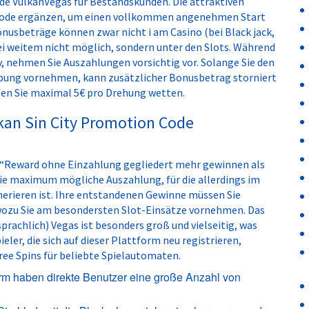
de VulkanVegas für Bestandskunden. Die attraktiven
Code ergänzen, um einen vollkommen angenehmen Start
Bonusbeträge können zwar nicht i am Casino (bei Black jack,
bei weitem nicht möglich, sondern unter den Slots. Während
v, nehmen Sie Auszahlungen vorsichtig vor. Solange Sie den
bung vornehmen, kann zusätzlicher Bonusbetrag storniert
fen Sie maximal 5€ pro Drehung wetten.
an Sin City Promotion Code
” “Reward ohne Einzahlung gegliedert mehr gewinnen als
ie maximum mögliche Auszahlung, für die allerdings im
nerieren ist. Ihre entstandenen Gewinne müssen Sie
 wozu Sie am besondersten Slot-Einsätze vornehmen. Das
achlich) Vegas ist besonders groß und vielseitig, was
eler, die sich auf dieser Plattform neu registrieren,
ree Spins für beliebte Spielautomaten.
form haben direkte Benutzer eine große Anzahl von