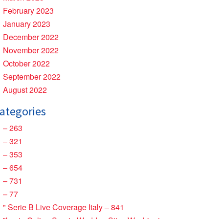
February 2023
January 2023
December 2022
November 2022
October 2022
September 2022
August 2022
ategories
– 263
– 321
– 353
– 654
– 731
– 77
"️ Serie B Live Coverage Italy – 841