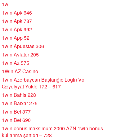
1w
1win Apk 646
1win Apk 787
1win Apk 992
1win App 521
1win Apuestas 306
1win Aviator 205
1win Az 575
1Win AZ Casino
1win Azerbaycan Başlanğıc Login Və
Qeydiyyat Yukle 172 – 617
1win Bahis 228
1win Baixar 275
1win Bet 377
1win Bet 690
1win bonus maksimum 2000 AZN 1win bonus
kullanma şərtləri – 728