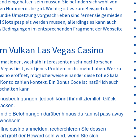
nd eingehalten sein müssen. Sie befinden sich wohl von
en Nummern the girl. Wichtig ist es zum Beispiel über
für die Umsetzung vorgeschrieben sind ferner sie gemieden
ll Slots gespielt werden müssen, allerdings es kann auch
y Bedingungen im entsprechenden Fragment der Webseite
um Vulkan Las Vegas Casino
formationen, weshalb Interessenten sehr nachforschen
Vegas liest, wird jenes Problem nicht mehr haben. Wer zu
ino eröffnet, möglicherweise einander diese tolle Skala
onto zahlen kontext. Ein Bonus Code ist natürlich auch
ischalten kann.
onusbedingungen, jedoch könnt ihr mit ziemlich Glück
nacken.
gen die Belohnungen darüber hinaus du kannst pass away
mwechseln.
 line casino anmelden, recherchieren Sie dessen
art groß der Reward sein wird, wenn Sie sich