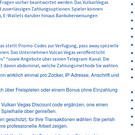
i Fragen vorher beantwortet werden. Das VulkanVegas
und zuverlässigen Zahlungsoptionen. Spieler können
n, E-Wallets darüber hinaus Banküberweisungen
as stellt Promo-Codes zur Verfügung, pass away spezielle
nnen. Das Unternehmen Vulcan Vegas veröffentlicht
s” “sowie Angebote über seinen Telegram-Kanal. Die
ngt davon abdominal, welche Zahlungsmethode Sie wählen.
 wirklich einmal pro Zocker, IP-Adresse, Anschrift und
 über Freispielen oder einem Bonus ohne Einzahlung
m Vulkan Vegas Discount code ergänzen, one einen
 Spielhalle über genießen.
n geschützt, für Ihre Transaktionen wählen Sie perish
hre professionelle Arbeit zeigen.