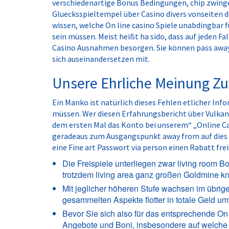
verschiedenartige Bonus Bedingungen, chip zwinge
Gluecksspieltempel über Casino divers vonseiten d
wissen, welche On line casino Spiele unabdingbar 
sein müssen. Meist heißt ha sido, dass auf jeden Fa
Casino Ausnahmen besorgen. Sie können pass awa
sich auseinandersetzen mit.
Unsere Ehrliche Meinung Z
Ein Manko ist natürlich dieses Fehlen etlicher In
müssen. Wer diesen Erfahrungsbericht über Vulkan 
dem ersten Mal das Konto bei unserem“ „Online Cas
geradeaus zum Ausgangspunkt away from auf dies K
eine Fine art Passwort via person einen Rabatt fre
Die Freispiele unterliegen zwar living room B
trotzdem living area ganz großen Goldmine k
Mit jeglicher höheren Stufe wachsen im übri
gesammelten Aspekte flotter in totale Geld u
Bevor Sie sich also für das entsprechende On
Angebote und Boni, insbesondere auf welche 