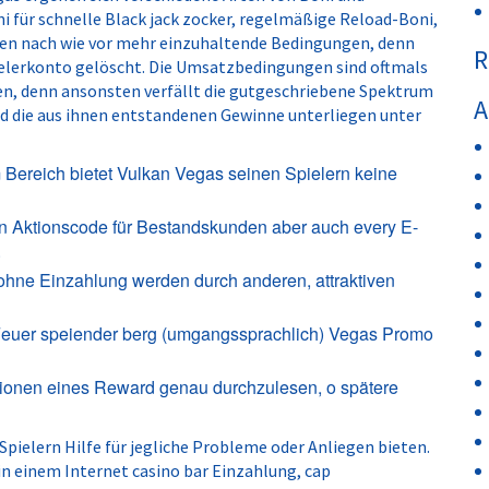
ür schnelle Black jack zocker, regelmäßige Reload-Boni,
eren nach wie vor mehr einzuhaltende Bedingungen, denn
R
ielerkonto gelöscht. Die Umsatzbedingungen sind oftmals
en, denn ansonsten verfällt die gutgeschriebene Spektrum
A
 die aus ihnen entstandenen Gewinne unterliegen unter
 Bereich bietet Vulkan Vegas seinen Spielern keine
n Aktionscode für Bestandskunden aber auch every E-
.
 ohne Einzahlung werden durch anderen, attraktiven
m Feuer speiender berg (umgangssprachlich) Vegas Promo
itionen eines Reward genau durchzulesen, o spätere
pielern Hilfe für jegliche Probleme oder Anliegen bieten.
in einem Internet casino bar Einzahlung, cap