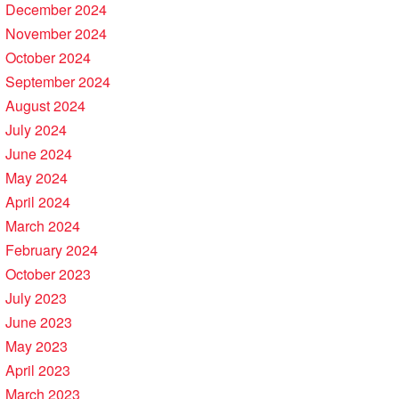
December 2024
November 2024
October 2024
September 2024
August 2024
July 2024
June 2024
May 2024
April 2024
March 2024
February 2024
October 2023
July 2023
June 2023
May 2023
April 2023
March 2023