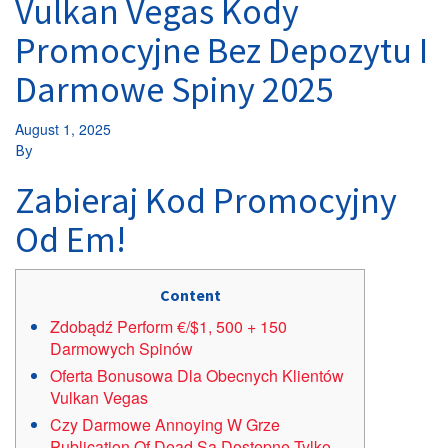
Vulkan Vegas Kody
Promocyjne Bez Depozytu I
Darmowe Spiny 2025
August 1, 2025
By
Zabieraj Kod Promocyjny
Od Em!
Content
Zdobądź Perform €/$1, 500 + 150
Darmowych Spinów
Oferta Bonusowa Dla Obecnych Klientów
Vulkan Vegas
Czy Darmowe Annoying W Grze
Publication Of Dead Są Dostępne Tylko