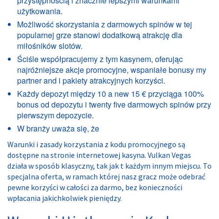
przystępnością i znacznie lepszymi warunkami
użytkowania.
Możliwość skorzystania z darmowych spinów w tej
popularnej grze stanowi dodatkową atrakcję dla
miłośników slotów.
Ściśle współpracujemy z tym kasynem, oferując
najróżniejsze akcje promocyjne, wspaniałe bonusy my
partner and i pakiety atrakcyjnych korzyści.
Każdy depozyt między 10 a new 15 € przyciąga 100%
bonus od depozytu i twenty five darmowych spinów przy
pierwszym depozycie.
W branży uważa się, że
Warunki i zasady korzystania z kodu promocyjnego są
dostępne na stronie internetowej kasyna. Vulkan Vegas
działa w sposób klasyczny, tak jak t każdym innym miejscu. To
specjalna oferta, w ramach której nasz gracz może odebrać
pewne korzyści w całości za darmo, bez konieczności
wpłacania jakichkolwiek pieniędzy.