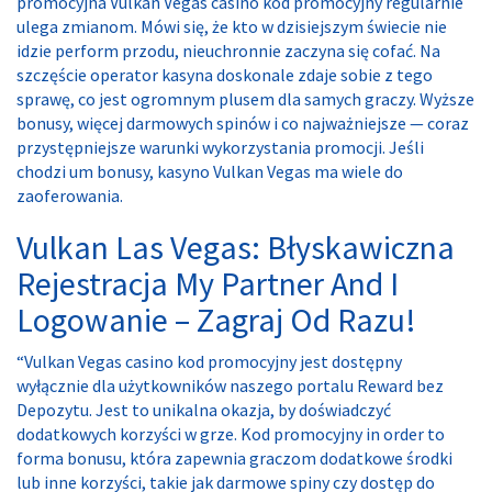
promocyjna Vulkan Vegas casino kod promocyjny regularnie
ulega zmianom. Mówi się, że kto w dzisiejszym świecie nie
idzie perform przodu, nieuchronnie zaczyna się cofać. Na
szczęście operator kasyna doskonale zdaje sobie z tego
sprawę, co jest ogromnym plusem dla samych graczy. Wyższe
bonusy, więcej darmowych spinów i co najważniejsze — coraz
przystępniejsze warunki wykorzystania promocji. Jeśli
chodzi um bonusy, kasyno Vulkan Vegas ma wiele do
zaoferowania.
Vulkan Las Vegas: Błyskawiczna
Rejestracja My Partner And I
Logowanie – Zagraj Od Razu!
“Vulkan Vegas casino kod promocyjny jest dostępny
wyłącznie dla użytkowników naszego portalu Reward bez
Depozytu. Jest to unikalna okazja, by doświadczyć
dodatkowych korzyści w grze. Kod promocyjny in order to
forma bonusu, która zapewnia graczom dodatkowe środki
lub inne korzyści, takie jak darmowe spiny czy dostęp do