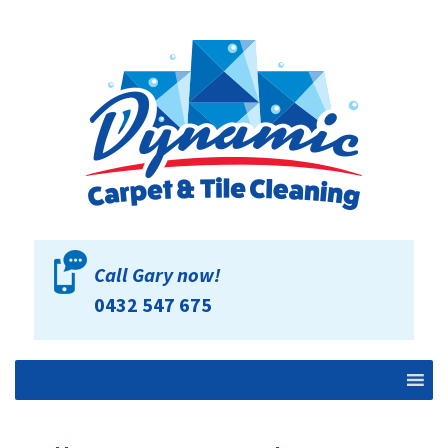
Call Gary now!
0432 547 675