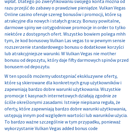
wpłat. Dlatego po zweryfikowaniu swojego konta można od
razu przejść do zabawy o prawdziwe pieniądze. Vulkan Vegas
Online casino oferuje szereg bonusów i promocji, które są
atrakcyjne dla nowych i stałych graczy. Bonusy powitalne,
darmowe spiny we cotygodniowe promocje in order to tylko
niektóre z dostępnych ofert. Wszystko bowiem polega mhh
tym, że kod bonusowy Vulkan Las vegas to w pewnym sensie
rozszerzenie standardowego bonusu o dodatkowe korzyści
lub atrakcyjniejsze warunki. W Vulkan Vegas nie mother
bonusu od depozytu, który daje fifty darmowych spinów przed
bonusem od depozytu.
W ten sposób możemy udostępniać ekskluzywne oferty,
które są skierowane dla konkretnych grup użytkowników i
zapewniają bardzo dobre warunki użytkowania. Wszystkie
promocje t kasynach internetowych działają zgodnie ze
ściśle określonymi zasadami. Istnieje niepisana reguła, że
oferty, które zapewniają bardzo dobre warunki użytkowania,
ustępują innym pod względem wartości lub warunków użycia.
To bardzo ważne szczególnie w tym przypadku, ponieważ
wykorzystanie Vulkan Vegas added bonus code