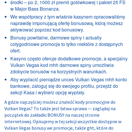
środki – po 2, 1000 zł premii gotówkowej i pakiet 25 FS
w Major Bass Bonanza.
We współpracy z tym właśnie kasynem opracowaliśmy
naprawdę imponującą ofertę bonusową, którą możesz
aktywować poprzez kod bonusowy.
Bonusy powitalne, darmowe spiny i actually
cotygodniowe promocje to tylko niektóre z dostępnych
ofert.
Kasyno często oferuje dodatkowe promocje, a specjalny
Vulkan Vegas kod mhh darmowe spiny umożliwia
zdobycie bonusów na korzystnych warunkach.
Aby wypłacić pieniądze unces Vulkan Vegas mhh konto
bankowe, zaloguj się do swojego profilu, przejdź do
sekcji Kasa i wybierz opcję wypłaty.
A gdzie najczęściej możesz znaleźć kody promocyjne do
Vulkan Vegas? To także jest łatwa sprawa — zaglądaj na
początek do zakładki BONUSY na naszej stronie
internetowej. Opisujemy w tej sekcji wszystkie dostępne w
Vulkan Vegas bonusy we promocje, także ght, które do