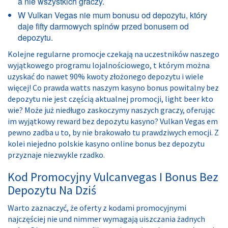
a nie wszystkich graczy.
W Vulkan Vegas nie mum bonusu od depozytu, który
daje fifty darmowych spinów przed bonusem od
depozytu.
Kolejne regularne promocje czekają na uczestników naszego
wyjątkowego programu lojalnościowego, t którym można
uzyskać do nawet 90% kwoty złożonego depozytu i wiele
więcej! Co prawda watts naszym kasyno bonus powitalny bez
depozytu nie jest częścią aktualnej promocji, light beer kto
wie? Może już niedługo zaskoczymy naszych graczy, oferując
im wyjątkowy reward bez depozytu kasyno? Vulkan Vegas em
pewno zadba u to, by nie brakowało tu prawdziwych emocji. Z
kolei niejedno polskie kasyno online bonus bez depozytu
przyznaje niezwykle rzadko.
Kod Promocyjny Vulcanvegas I Bonus Bez
Depozytu Na Dziś
Warto zaznaczyć, że oferty z kodami promocyjnymi
najczęściej nie und nimmer wymagają uiszczania żadnych