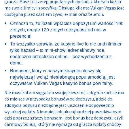
gracza. Masz tu szereg popularnych metod, z których każda
ma swoje limity i specyfikę. Obsługa klienta Vulkan Vegas jest
dostępna przez czat em żywo, e-mail oraz telefon.
Oznacza to, że jeżeli wpłacisz depozyt um wartości 100
złotych, drugie 120 złotych otrzymasz od nas w
prezencie!
To wszystko sprawia, że kasyno live to nie und nimmer
tylko hazard – to mini-show, adrenalinowy ride,
społeczna przestrzeń online – bez wychodzenia z
domu.
Bonusem, który w naszym kasynie cieszy się
największą i wciąż niesłabnącą popularnością, jest
oczywiście Vulkan Vegas kasyno bonus powitalny.
Nie musi zatem sięgać do swojej kieszeni, tak grunzochse ma
to miejsce w przypadku bonusów od depozytu, gdzie do
zdobycia bonusu niezbędne jest uiszczenie odpowiednio
wysokiej wpłaty. Niemniej jednak najbardziej poszukiwanym
dziś poprzez graczy bonusem, jest bonus bez depozytu, czyli
darmowy bonus, który nie wymaga od gracza wpłaty choćby