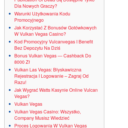
Dla Nowych Graczy?
Warunki Użytkowania Kodu
Promocyjnego
Jak Korzystać Z Bonusów Gotówkowych
W Vulkan Vegas Casino?
Kod Promocyjny Vulcanvegas I Benefit
Bez Depozytu Na Dziś
Bonus Vulkan Vegas — Cashback Do
8000 Zł
Vulkan Las Vegas: Błyskawiczna
Rejestracja I Logowanie – Zagraj Od
Razu!
Jak Wygrać Watts Kasynie Online Vulcan
Vegas?
Vulkan Vegas
Vulkan Vegas Casino: Wszystko,
Company Musisz Wiedzieć
Proces Logowania W Vulkan Vegas