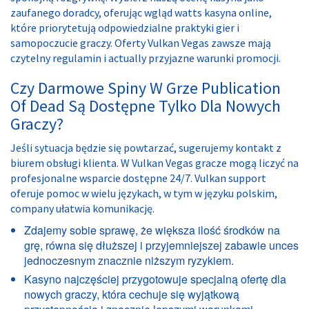
zaufanego doradcy, oferując wgląd watts kasyna online,
które priorytetują odpowiedzialne praktyki gier i
samopoczucie graczy. Oferty Vulkan Vegas zawsze mają
czytelny regulamin i actually przyjazne warunki promocji.
Czy Darmowe Spiny W Grze Publication
Of Dead Są Dostępne Tylko Dla Nowych
Graczy?
Jeśli sytuacja będzie się powtarzać, sugerujemy kontakt z
biurem obsługi klienta. W Vulkan Vegas gracze mogą liczyć na
profesjonalne wsparcie dostępne 24/7. Vulkan support
oferuje pomoc w wielu językach, w tym w języku polskim,
company ułatwia komunikację.
Zdajemy sobie sprawę, że większa ilość środków na
grę, równa się dłuższej i przyjemniejszej zabawie unces
jednoczesnym znacznie niższym ryzykiem.
Kasyno najczęściej przygotowuje specjalną ofertę dla
nowych graczy, która cechuje się wyjątkową