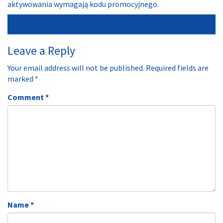
aktywowania wymagają kodu promocyjnego.
Leave a Reply
Your email address will not be published.
Required fields are
marked
*
Comment
*
Name
*