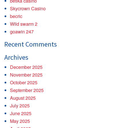
betika casino
Skycrown Casino
becric
Wild swarm 2
goawin 247
Recent Comments
Archives
December 2025
November 2025
October 2025
September 2025
August 2025
July 2025
June 2025
May 2025