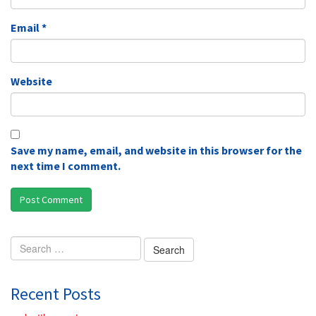
Email
*
Website
Save my name, email, and website in this browser for the
next time I comment.
Search
for:
Recent Posts